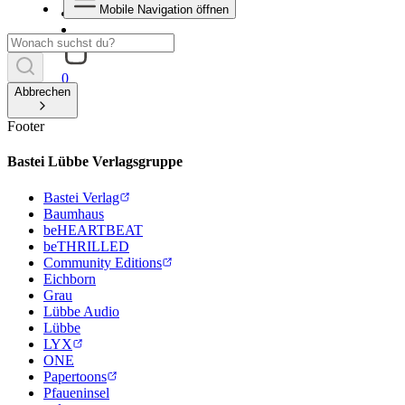
Mobile Navigation öffnen
0
Abbrechen
Footer
Bastei Lübbe Verlagsgruppe
Bastei Verlag
Baumhaus
beHEARTBEAT
beTHRILLED
Community Editions
Eichborn
Grau
Lübbe Audio
Lübbe
LYX
ONE
Papertoons
Pfaueninsel