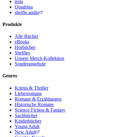
pola
Quadriga
shelfie.audio
Produkte
Alle Bücher
eBooks
Hörbücher
Shelfies
Unsere Merch-Kollektion
Sonderangebote
Genres
Krimis & Thriller
Liebesromane
Romane & Erzählungen
Historische Romane
Science Fiction & Fantasy
Sachbücher
Kinderbücher
Young Adult
New Adult