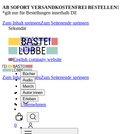
AB SOFORT VERSANDKOSTENFREI BESTELLEN!
*gilt nur für Bestellungen innerhalb DE
Zum Inhalt springen
Zum Seitenende springen
Sekundär
Hilfe & Support
Newsletter
Kontakt
English company website
Bücher
Zum Inhalt springen
Zum Seitenende springen
Audio
Merch
Autor:innen
Erleben
Unternehmen
0