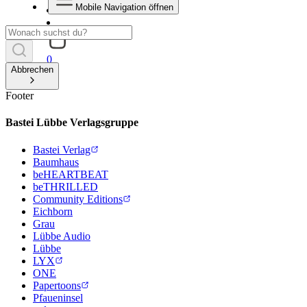
Mobile Navigation öffnen
0
Abbrechen
Footer
Bastei Lübbe Verlagsgruppe
Bastei Verlag
Baumhaus
beHEARTBEAT
beTHRILLED
Community Editions
Eichborn
Grau
Lübbe Audio
Lübbe
LYX
ONE
Papertoons
Pfaueninsel