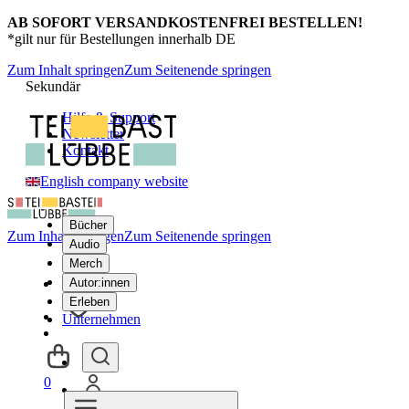
AB SOFORT VERSANDKOSTENFREI BESTELLEN!
*gilt nur für Bestellungen innerhalb DE
Zum Inhalt springen
Zum Seitenende springen
Sekundär
Hilfe & Support
Newsletter
Kontakt
English company website
Bücher
Zum Inhalt springen
Zum Seitenende springen
Audio
Merch
Autor:innen
Erleben
Unternehmen
0