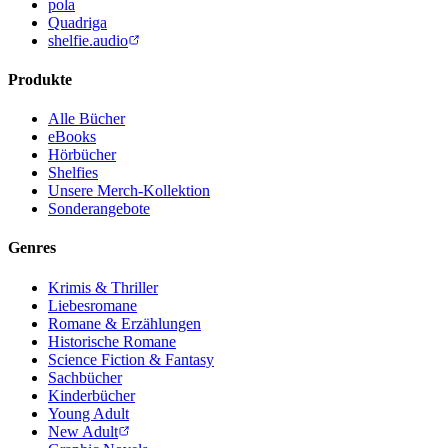
pola
Quadriga
shelfie.audio
Produkte
Alle Bücher
eBooks
Hörbücher
Shelfies
Unsere Merch-Kollektion
Sonderangebote
Genres
Krimis & Thriller
Liebesromane
Romane & Erzählungen
Historische Romane
Science Fiction & Fantasy
Sachbücher
Kinderbücher
Young Adult
New Adult