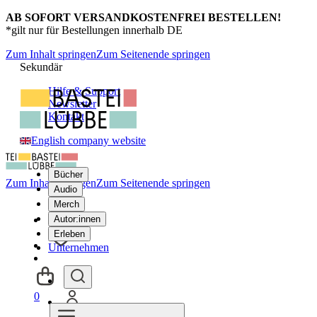
AB SOFORT VERSANDKOSTENFREI BESTELLEN!
*gilt nur für Bestellungen innerhalb DE
Zum Inhalt springen
Zum Seitenende springen
Sekundär
Hilfe & Support
Newsletter
Kontakt
English company website
Bücher
Zum Inhalt springen
Zum Seitenende springen
Audio
Merch
Autor:innen
Erleben
Unternehmen
0