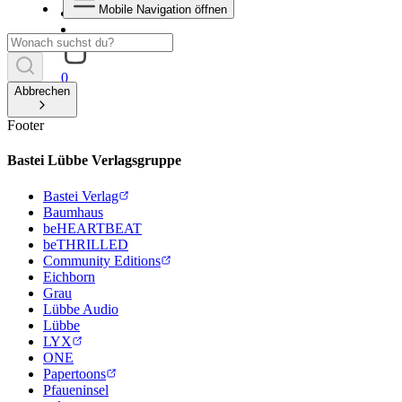
Mobile Navigation öffnen
0
Abbrechen
Footer
Bastei Lübbe Verlagsgruppe
Bastei Verlag
Baumhaus
beHEARTBEAT
beTHRILLED
Community Editions
Eichborn
Grau
Lübbe Audio
Lübbe
LYX
ONE
Papertoons
Pfaueninsel