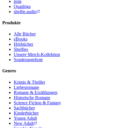
pola
Quadriga
shelfie.audio
Produkte
Alle Bücher
eBooks
Hörbücher
Shelfies
Unsere Merch-Kollektion
Sonderangebote
Genres
Krimis & Thriller
Liebesromane
Romane & Erzählungen
Historische Romane
Science Fiction & Fantasy
Sachbücher
Kinderbücher
Young Adult
New Adult