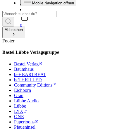
Mobile Navigation öffnen
0
Abbrechen
Footer
Bastei Lübbe Verlagsgruppe
Bastei Verlag
Baumhaus
beHEARTBEAT
beTHRILLED
Community Editions
Eichborn
Grau
Lübbe Audio
Lübbe
LYX
ONE
Papertoons
Pfaueninsel