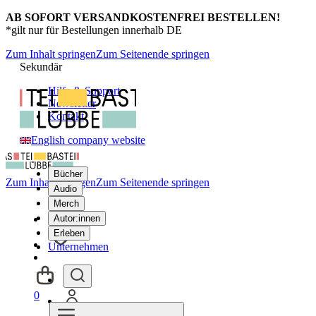
AB SOFORT VERSANDKOSTENFREI BESTELLEN!
*gilt nur für Bestellungen innerhalb DE
Zum Inhalt springen
Zum Seitenende springen
Sekundär
Hilfe & Support
Newsletter
Kontakt
English company website
Bücher
Zum Inhalt springen
Zum Seitenende springen
Audio
Merch
Autor:innen
Erleben
Unternehmen
0