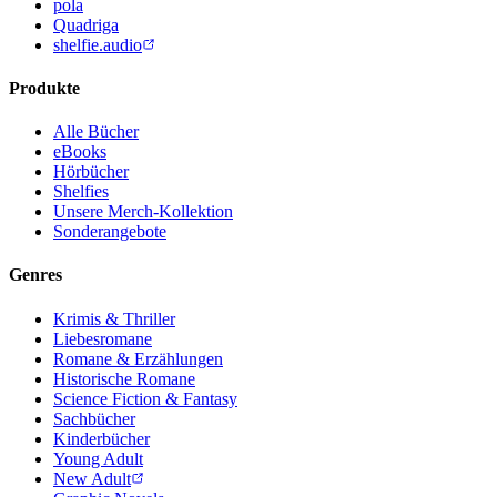
pola
Quadriga
shelfie.audio
Produkte
Alle Bücher
eBooks
Hörbücher
Shelfies
Unsere Merch-Kollektion
Sonderangebote
Genres
Krimis & Thriller
Liebesromane
Romane & Erzählungen
Historische Romane
Science Fiction & Fantasy
Sachbücher
Kinderbücher
Young Adult
New Adult