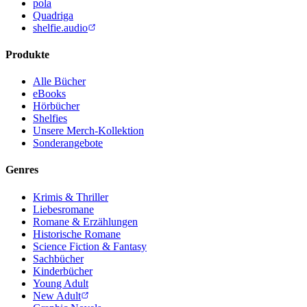
pola
Quadriga
shelfie.audio
Produkte
Alle Bücher
eBooks
Hörbücher
Shelfies
Unsere Merch-Kollektion
Sonderangebote
Genres
Krimis & Thriller
Liebesromane
Romane & Erzählungen
Historische Romane
Science Fiction & Fantasy
Sachbücher
Kinderbücher
Young Adult
New Adult