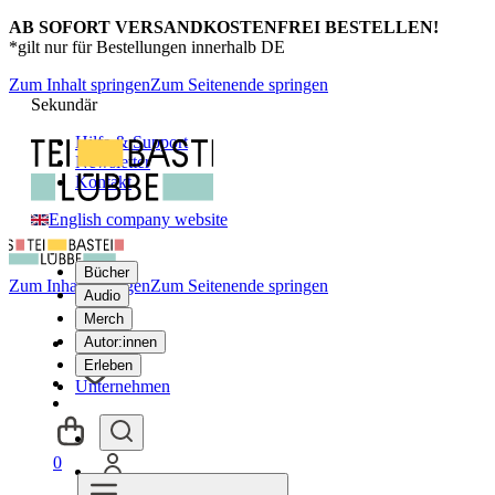
AB SOFORT VERSANDKOSTENFREI BESTELLEN!
*gilt nur für Bestellungen innerhalb DE
Zum Inhalt springen
Zum Seitenende springen
Sekundär
Hilfe & Support
Newsletter
Kontakt
English company website
Bücher
Zum Inhalt springen
Zum Seitenende springen
Audio
Merch
Autor:innen
Erleben
Unternehmen
0