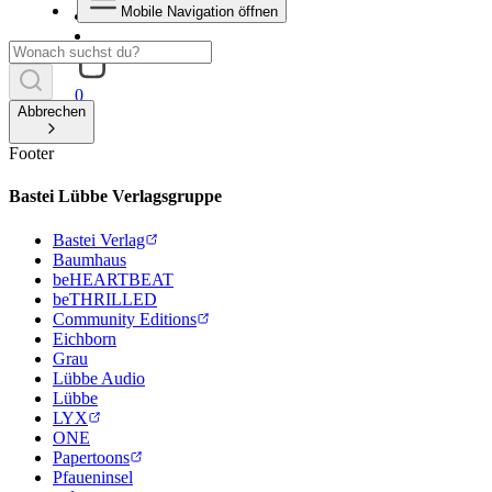
Mobile Navigation öffnen
0
Abbrechen
Footer
Bastei Lübbe Verlagsgruppe
Bastei Verlag
Baumhaus
beHEARTBEAT
beTHRILLED
Community Editions
Eichborn
Grau
Lübbe Audio
Lübbe
LYX
ONE
Papertoons
Pfaueninsel