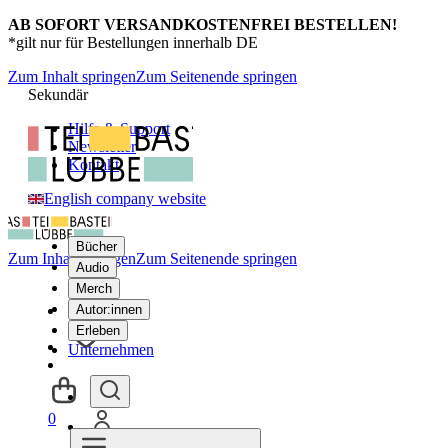
AB SOFORT VERSANDKOSTENFREI BESTELLEN!
*gilt nur für Bestellungen innerhalb DE
Zum Inhalt springen
Zum Seitenende springen
Sekundär
Hilfe & Support
Newsletter
Kontakt
English company website
Bücher
Zum Inhalt springen
Zum Seitenende springen
Audio
Merch
Autor:innen
Erleben
Unternehmen
0