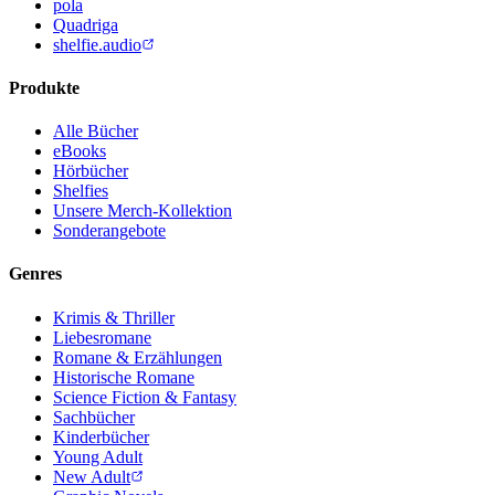
pola
Quadriga
shelfie.audio
Produkte
Alle Bücher
eBooks
Hörbücher
Shelfies
Unsere Merch-Kollektion
Sonderangebote
Genres
Krimis & Thriller
Liebesromane
Romane & Erzählungen
Historische Romane
Science Fiction & Fantasy
Sachbücher
Kinderbücher
Young Adult
New Adult