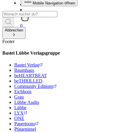
Mobile Navigation öffnen
0
Abbrechen
Footer
Bastei Lübbe Verlagsgruppe
Bastei Verlag
Baumhaus
beHEARTBEAT
beTHRILLED
Community Editions
Eichborn
Grau
Lübbe Audio
Lübbe
LYX
ONE
Papertoons
Pfaueninsel