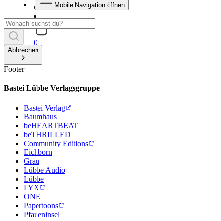
Mobile Navigation öffnen
0
Abbrechen
Footer
Bastei Lübbe Verlagsgruppe
Bastei Verlag
Baumhaus
beHEARTBEAT
beTHRILLED
Community Editions
Eichborn
Grau
Lübbe Audio
Lübbe
LYX
ONE
Papertoons
Pfaueninsel