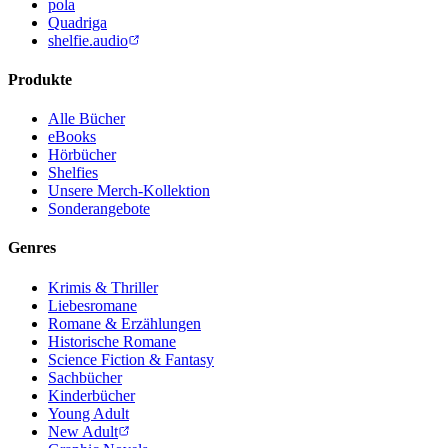
pola
Quadriga
shelfie.audio
Produkte
Alle Bücher
eBooks
Hörbücher
Shelfies
Unsere Merch-Kollektion
Sonderangebote
Genres
Krimis & Thriller
Liebesromane
Romane & Erzählungen
Historische Romane
Science Fiction & Fantasy
Sachbücher
Kinderbücher
Young Adult
New Adult