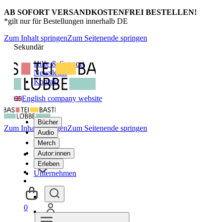
AB SOFORT VERSANDKOSTENFREI BESTELLEN!
*gilt nur für Bestellungen innerhalb DE
Zum Inhalt springen
Zum Seitenende springen
Sekundär
Hilfe & Support
Newsletter
Kontakt
English company website
Bücher
Zum Inhalt springen
Zum Seitenende springen
Audio
Merch
Autor:innen
Erleben
Unternehmen
0