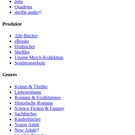
pola
Quadriga
shelfie.audio
Produkte
Alle Bücher
eBooks
Hörbücher
Shelfies
Unsere Merch-Kollektion
Sonderangebote
Genres
Krimis & Thriller
Liebesromane
Romane & Erzählungen
Historische Romane
Science Fiction & Fantasy
Sachbücher
Kinderbücher
Young Adult
New Adult