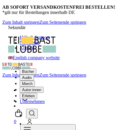
AB SOFORT VERSANDKOSTENFREI BESTELLEN!
*gilt nur für Bestellungen innerhalb DE
Zum Inhalt springen
Zum Seitenende springen
Sekundär
Hilfe & Support
Newsletter
Kontakt
English company website
Bücher
Zum Inhalt springen
Zum Seitenende springen
Audio
Merch
Autor:innen
Erleben
Unternehmen
0