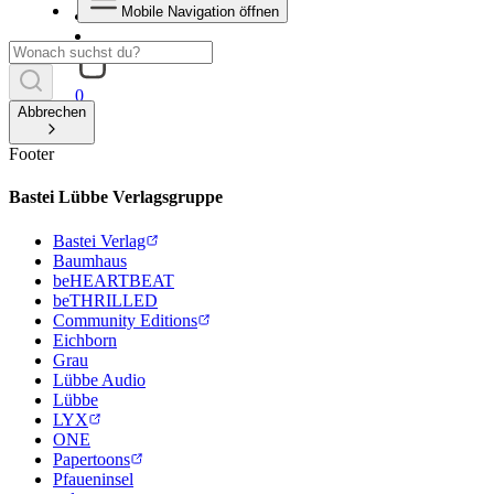
Mobile Navigation öffnen
0
Abbrechen
Footer
Bastei Lübbe Verlagsgruppe
Bastei Verlag
Baumhaus
beHEARTBEAT
beTHRILLED
Community Editions
Eichborn
Grau
Lübbe Audio
Lübbe
LYX
ONE
Papertoons
Pfaueninsel