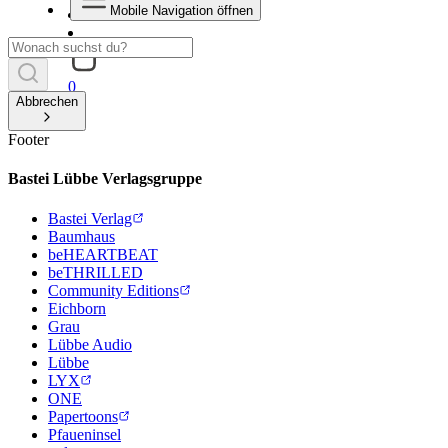
Mobile Navigation öffnen
0
Abbrechen
Footer
Bastei Lübbe Verlagsgruppe
Bastei Verlag
Baumhaus
beHEARTBEAT
beTHRILLED
Community Editions
Eichborn
Grau
Lübbe Audio
Lübbe
LYX
ONE
Papertoons
Pfaueninsel