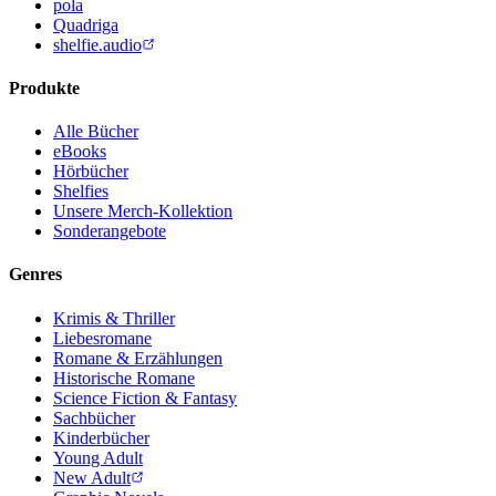
pola
Quadriga
shelfie.audio
Produkte
Alle Bücher
eBooks
Hörbücher
Shelfies
Unsere Merch-Kollektion
Sonderangebote
Genres
Krimis & Thriller
Liebesromane
Romane & Erzählungen
Historische Romane
Science Fiction & Fantasy
Sachbücher
Kinderbücher
Young Adult
New Adult