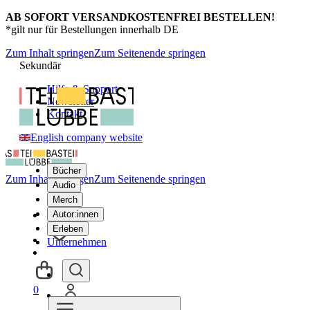
AB SOFORT VERSANDKOSTENFREI BESTELLEN!
*gilt nur für Bestellungen innerhalb DE
Zum Inhalt springen
Zum Seitenende springen
Sekundär
Hilfe & Support
Newsletter
Kontakt
English company website
Bücher
Zum Inhalt springen
Zum Seitenende springen
Audio
Merch
Autor:innen
Erleben
Unternehmen
0