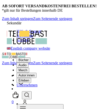
AB SOFORT VERSANDKOSTENFREI BESTELLEN!
*gilt nur für Bestellungen innerhalb DE
Zum Inhalt springen
Zum Seitenende springen
Sekundär
Hilfe & Support
Newsletter
Kontakt
English company website
Bücher
Zum Inhalt springen
Zum Seitenende springen
Audio
Merch
Autor:innen
Erleben
Unternehmen
0