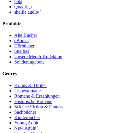
pola
Quadriga
shelfie.audio
Produkte
Alle Bücher
eBooks
Hörbücher
Shelfies
Unsere Merch-Kollektion
Sonderangebote
Genres
Krimis & Thriller
Liebesromane
Romane & Erzählungen
Historische Romane
Science Fiction & Fantasy
Sachbücher
Kinderbücher
Young Adult
New Adult