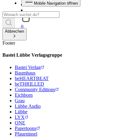
Mobile Navigation öffnen
0
Abbrechen
Footer
Bastei Lübbe Verlagsgruppe
Bastei Verlag
Baumhaus
beHEARTBEAT
beTHRILLED
Community Editions
Eichborn
Grau
Lübbe Audio
Lübbe
LYX
ONE
Papertoons
Pfaueninsel