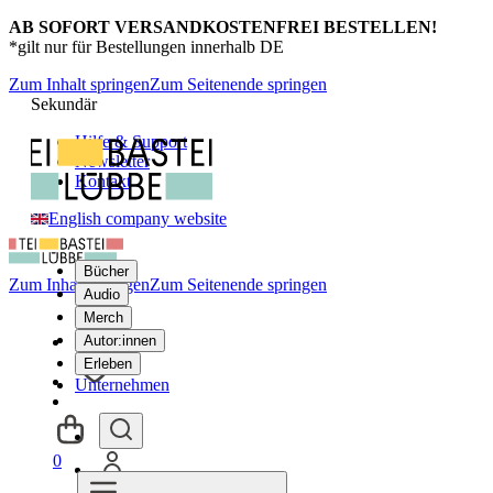
AB SOFORT VERSANDKOSTENFREI BESTELLEN!
*gilt nur für Bestellungen innerhalb DE
Zum Inhalt springen
Zum Seitenende springen
Sekundär
Hilfe & Support
Newsletter
Kontakt
English company website
Bücher
Zum Inhalt springen
Zum Seitenende springen
Audio
Merch
Autor:innen
Erleben
Unternehmen
0