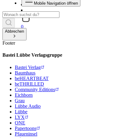
Mobile Navigation öffnen
0
Abbrechen
Footer
Bastei Lübbe Verlagsgruppe
Bastei Verlag
Baumhaus
beHEARTBEAT
beTHRILLED
Community Editions
Eichborn
Grau
Lübbe Audio
Lübbe
LYX
ONE
Papertoons
Pfaueninsel