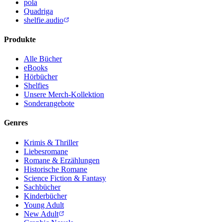
pola
Quadriga
shelfie.audio
Produkte
Alle Bücher
eBooks
Hörbücher
Shelfies
Unsere Merch-Kollektion
Sonderangebote
Genres
Krimis & Thriller
Liebesromane
Romane & Erzählungen
Historische Romane
Science Fiction & Fantasy
Sachbücher
Kinderbücher
Young Adult
New Adult