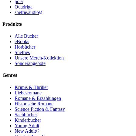
pola
Quadriga
shelfie.audio
Produkte
Alle Bücher
eBooks
Hörbücher
Shelfies
Unsere Merch-Kollektion
Sonderangebote
Genres
Krimis & Thriller
Liebesromane
Romane & Erzählungen
Historische Romane
Science Fiction & Fantasy
Sachbücher
Kinderbücher
Young Adult
New Adult