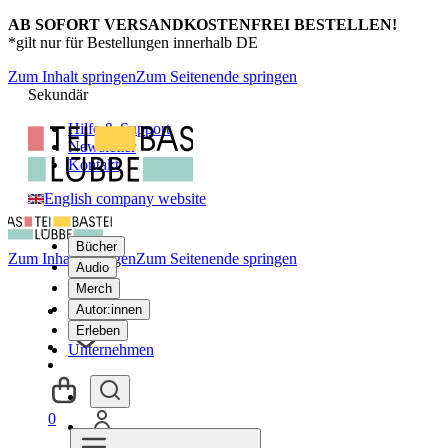
AB SOFORT VERSANDKOSTENFREI BESTELLEN!
*gilt nur für Bestellungen innerhalb DE
Zum Inhalt springen
Zum Seitenende springen
Sekundär
Hilfe & Support
Newsletter
Kontakt
English company website
Bücher
Zum Inhalt springen
Zum Seitenende springen
Audio
Merch
Autor:innen
Erleben
Unternehmen
0