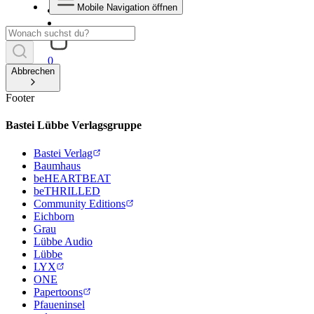
Mobile Navigation öffnen
0
Abbrechen
Footer
Bastei Lübbe Verlagsgruppe
Bastei Verlag
Baumhaus
beHEARTBEAT
beTHRILLED
Community Editions
Eichborn
Grau
Lübbe Audio
Lübbe
LYX
ONE
Papertoons
Pfaueninsel