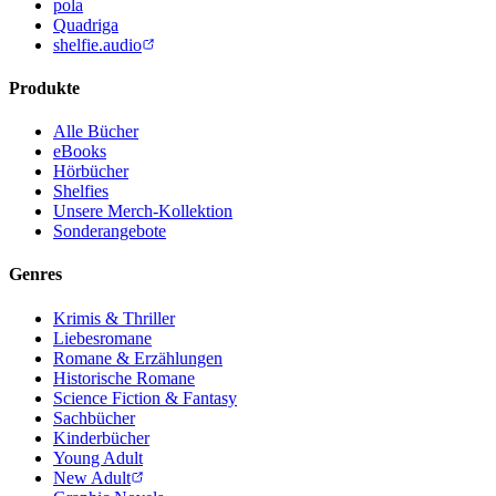
pola
Quadriga
shelfie.audio
Produkte
Alle Bücher
eBooks
Hörbücher
Shelfies
Unsere Merch-Kollektion
Sonderangebote
Genres
Krimis & Thriller
Liebesromane
Romane & Erzählungen
Historische Romane
Science Fiction & Fantasy
Sachbücher
Kinderbücher
Young Adult
New Adult