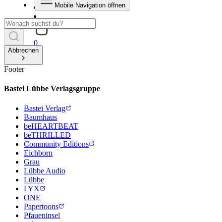
Mobile Navigation öffnen
0
Abbrechen
Footer
Bastei Lübbe Verlagsgruppe
Bastei Verlag
Baumhaus
beHEARTBEAT
beTHRILLED
Community Editions
Eichborn
Grau
Lübbe Audio
Lübbe
LYX
ONE
Papertoons
Pfaueninsel