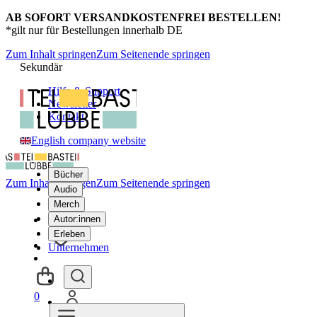
AB SOFORT VERSANDKOSTENFREI BESTELLEN!
*gilt nur für Bestellungen innerhalb DE
Zum Inhalt springen
Zum Seitenende springen
Sekundär
Hilfe & Support
Newsletter
Kontakt
English company website
Bücher
Zum Inhalt springen
Zum Seitenende springen
Audio
Merch
Autor:innen
Erleben
Unternehmen
0