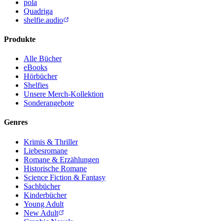
pola
Quadriga
shelfie.audio
Produkte
Alle Bücher
eBooks
Hörbücher
Shelfies
Unsere Merch-Kollektion
Sonderangebote
Genres
Krimis & Thriller
Liebesromane
Romane & Erzählungen
Historische Romane
Science Fiction & Fantasy
Sachbücher
Kinderbücher
Young Adult
New Adult