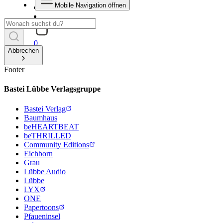
Mobile Navigation öffnen
0
Abbrechen
Footer
Bastei Lübbe Verlagsgruppe
Bastei Verlag
Baumhaus
beHEARTBEAT
beTHRILLED
Community Editions
Eichborn
Grau
Lübbe Audio
Lübbe
LYX
ONE
Papertoons
Pfaueninsel