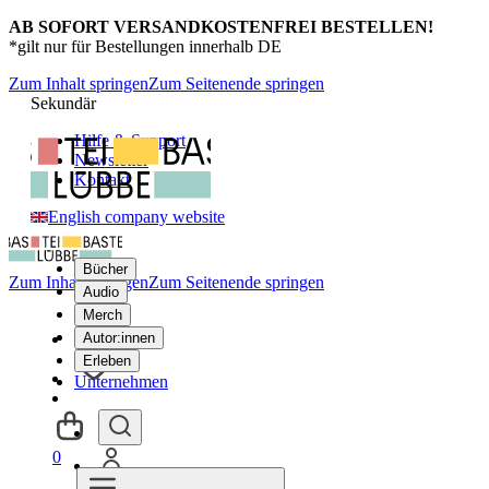
AB SOFORT VERSANDKOSTENFREI BESTELLEN!
*gilt nur für Bestellungen innerhalb DE
Zum Inhalt springen
Zum Seitenende springen
Sekundär
Hilfe & Support
Newsletter
Kontakt
English company website
Bücher
Zum Inhalt springen
Zum Seitenende springen
Audio
Merch
Autor:innen
Erleben
Unternehmen
0