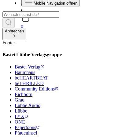
Mobile Navigation öffnen
0
Abbrechen
Footer
Bastei Lübbe Verlagsgruppe
Bastei Verlag
Baumhaus
beHEARTBEAT
beTHRILLED
Community Editions
Eichborn
Grau
Lübbe Audio
Lübbe
LYX
ONE
Papertoons
Pfaueninsel