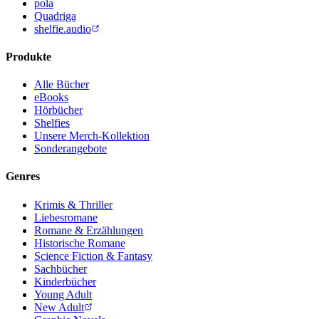
pola
Quadriga
shelfie.audio
Produkte
Alle Bücher
eBooks
Hörbücher
Shelfies
Unsere Merch-Kollektion
Sonderangebote
Genres
Krimis & Thriller
Liebesromane
Romane & Erzählungen
Historische Romane
Science Fiction & Fantasy
Sachbücher
Kinderbücher
Young Adult
New Adult