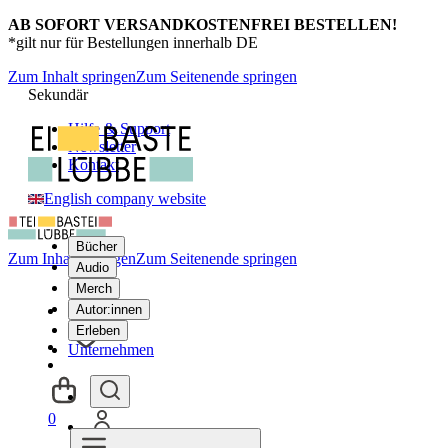
AB SOFORT VERSANDKOSTENFREI BESTELLEN!
*gilt nur für Bestellungen innerhalb DE
Zum Inhalt springen
Zum Seitenende springen
Sekundär
Hilfe & Support
Newsletter
Kontakt
English company website
Bücher
Zum Inhalt springen
Zum Seitenende springen
Audio
Merch
Autor:innen
Erleben
Unternehmen
0