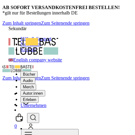
AB SOFORT VERSANDKOSTENFREI BESTELLEN!
*gilt nur für Bestellungen innerhalb DE
Zum Inhalt springen
Zum Seitenende springen
Sekundär
Hilfe & Support
Newsletter
Kontakt
English company website
Bücher
Zum Inhalt springen
Zum Seitenende springen
Audio
Merch
Autor:innen
Erleben
Unternehmen
0