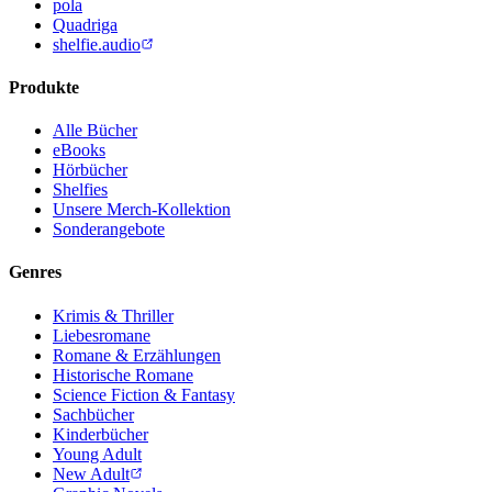
pola
Quadriga
shelfie.audio
Produkte
Alle Bücher
eBooks
Hörbücher
Shelfies
Unsere Merch-Kollektion
Sonderangebote
Genres
Krimis & Thriller
Liebesromane
Romane & Erzählungen
Historische Romane
Science Fiction & Fantasy
Sachbücher
Kinderbücher
Young Adult
New Adult