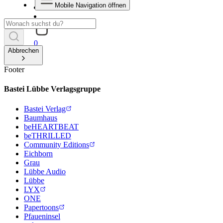
Mobile Navigation öffnen
0
Abbrechen
Footer
Bastei Lübbe Verlagsgruppe
Bastei Verlag
Baumhaus
beHEARTBEAT
beTHRILLED
Community Editions
Eichborn
Grau
Lübbe Audio
Lübbe
LYX
ONE
Papertoons
Pfaueninsel