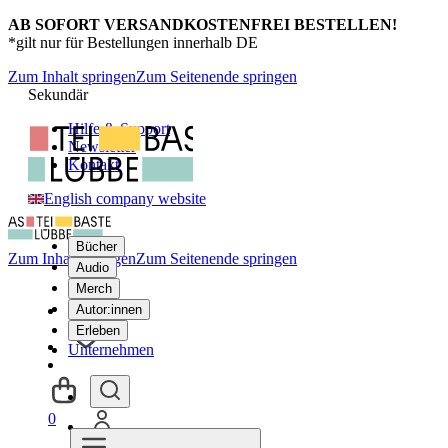
AB SOFORT VERSANDKOSTENFREI BESTELLEN!
*gilt nur für Bestellungen innerhalb DE
Zum Inhalt springen
Zum Seitenende springen
Sekundär
Hilfe & Support
Newsletter
Kontakt
English company website
Bücher
Zum Inhalt springen
Zum Seitenende springen
Audio
Merch
Autor:innen
Erleben
Unternehmen
0