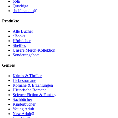
pola
Quadriga
shelfie.audio
Produkte
Alle Bücher
eBooks
Hörbücher
Shelfies
Unsere Merch-Kollektion
Sonderangebote
Genres
Krimis & Thriller
Liebesromane
Romane & Erzählungen
Historische Romane
Science Fiction & Fantasy
Sachbücher
Kinderbücher
Young Adult
New Adult