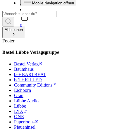
Mobile Navigation öffnen
0
Abbrechen
Footer
Bastei Lübbe Verlagsgruppe
Bastei Verlag
Baumhaus
beHEARTBEAT
beTHRILLED
Community Editions
Eichborn
Grau
Lübbe Audio
Lübbe
LYX
ONE
Papertoons
Pfaueninsel