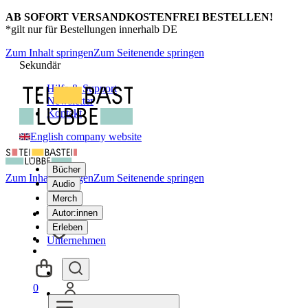
AB SOFORT VERSANDKOSTENFREI BESTELLEN!
*gilt nur für Bestellungen innerhalb DE
Zum Inhalt springen
Zum Seitenende springen
Sekundär
Hilfe & Support
Newsletter
Kontakt
English company website
Bücher
Zum Inhalt springen
Zum Seitenende springen
Audio
Merch
Autor:innen
Erleben
Unternehmen
0