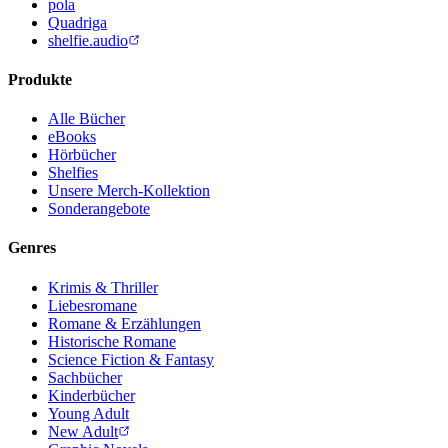
pola
Quadriga
shelfie.audio
Produkte
Alle Bücher
eBooks
Hörbücher
Shelfies
Unsere Merch-Kollektion
Sonderangebote
Genres
Krimis & Thriller
Liebesromane
Romane & Erzählungen
Historische Romane
Science Fiction & Fantasy
Sachbücher
Kinderbücher
Young Adult
New Adult