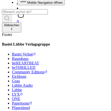
Mobile Navigation öffnen
0
Abbrechen
Footer
Bastei Lübbe Verlagsgruppe
Bastei Verlag
Baumhaus
beHEARTBEAT
beTHRILLED
Community Editions
Eichborn
Grau
Lübbe Audio
Lübbe
LYX
ONE
Papertoons
Pfaueninsel