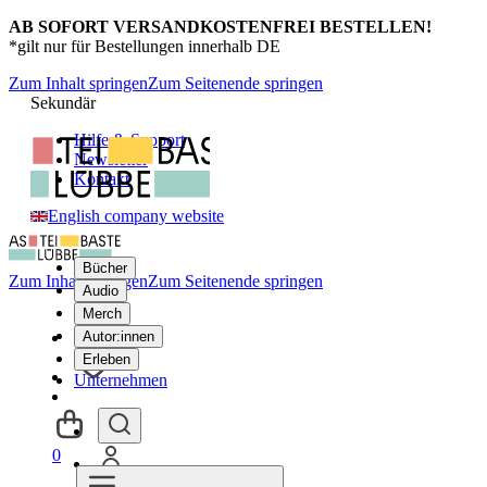
AB SOFORT VERSANDKOSTENFREI BESTELLEN!
*gilt nur für Bestellungen innerhalb DE
Zum Inhalt springen
Zum Seitenende springen
Sekundär
Hilfe & Support
Newsletter
Kontakt
English company website
Bücher
Zum Inhalt springen
Zum Seitenende springen
Audio
Merch
Autor:innen
Erleben
Unternehmen
0