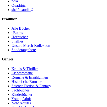
pola
Quadriga
shelfie.audio
Produkte
Alle Bücher
eBooks
Hörbücher
Shelfies
Unsere Merch-Kollektion
Sonderangebote
Genres
Krimis & Thriller
Liebesromane
Romane & Erzählungen
Historische Romane
Science Fiction & Fantasy
Sachbücher
Kinderbücher
Young Adult
New Adult