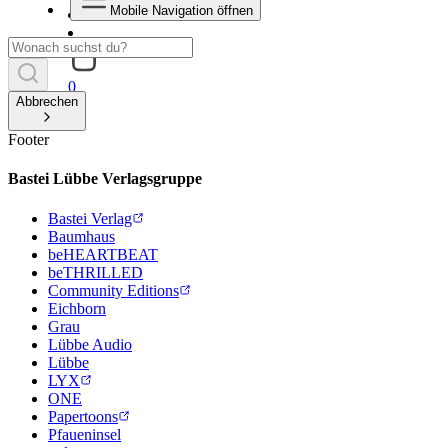
Mobile Navigation öffnen
0
Abbrechen
Footer
Bastei Lübbe Verlagsgruppe
Bastei Verlag
Baumhaus
beHEARTBEAT
beTHRILLED
Community Editions
Eichborn
Grau
Lübbe Audio
Lübbe
LYX
ONE
Papertoons
Pfaueninsel