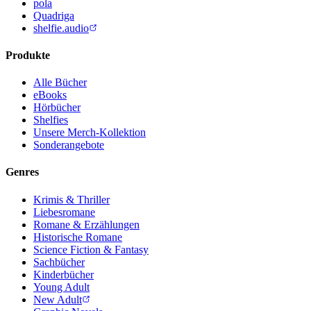
pola
Quadriga
shelfie.audio
Produkte
Alle Bücher
eBooks
Hörbücher
Shelfies
Unsere Merch-Kollektion
Sonderangebote
Genres
Krimis & Thriller
Liebesromane
Romane & Erzählungen
Historische Romane
Science Fiction & Fantasy
Sachbücher
Kinderbücher
Young Adult
New Adult