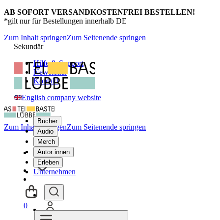
AB SOFORT VERSANDKOSTENFREI BESTELLEN!
*gilt nur für Bestellungen innerhalb DE
Zum Inhalt springen
Zum Seitenende springen
Sekundär
Hilfe & Support
Newsletter
Kontakt
English company website
Bücher
Zum Inhalt springen
Zum Seitenende springen
Audio
Merch
Autor:innen
Erleben
Unternehmen
0