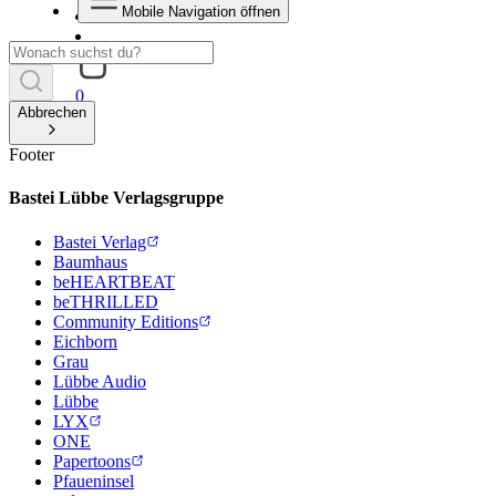
Mobile Navigation öffnen
0
Abbrechen
Footer
Bastei Lübbe Verlagsgruppe
Bastei Verlag
Baumhaus
beHEARTBEAT
beTHRILLED
Community Editions
Eichborn
Grau
Lübbe Audio
Lübbe
LYX
ONE
Papertoons
Pfaueninsel