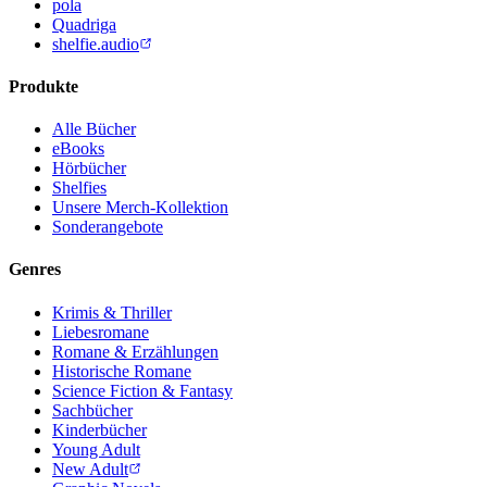
pola
Quadriga
shelfie.audio
Produkte
Alle Bücher
eBooks
Hörbücher
Shelfies
Unsere Merch-Kollektion
Sonderangebote
Genres
Krimis & Thriller
Liebesromane
Romane & Erzählungen
Historische Romane
Science Fiction & Fantasy
Sachbücher
Kinderbücher
Young Adult
New Adult