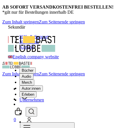
AB SOFORT VERSANDKOSTENFREI BESTELLEN!
*gilt nur für Bestellungen innerhalb DE
Zum Inhalt springen
Zum Seitenende springen
Sekundär
Hilfe & Support
Newsletter
Kontakt
English company website
Bücher
Zum Inhalt springen
Zum Seitenende springen
Audio
Merch
Autor:innen
Erleben
Unternehmen
0