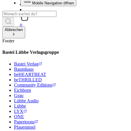
Mobile Navigation öffnen
0
Abbrechen
Footer
Bastei Lübbe Verlagsgruppe
Bastei Verlag
Baumhaus
beHEARTBEAT
beTHRILLED
Community Editions
Eichborn
Grau
Lübbe Audio
Lübbe
LYX
ONE
Papertoons
Pfaueninsel