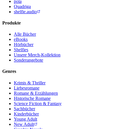
pola
Quadriga
shelfie.audio
Produkte
Alle Bücher
eBooks
Hörbücher
Shelfies
Unsere Merch-Kollektion
Sonderangebote
Genres
Krimis & Thriller
Liebesromane
Romane & Erzählungen
Historische Romane
Science Fiction & Fantasy
Sachbücher
Kinderbücher
Young Adult
New Adult