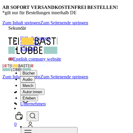
AB SOFORT VERSANDKOSTENFREI BESTELLEN!
*gilt nur für Bestellungen innerhalb DE
Zum Inhalt springen
Zum Seitenende springen
Sekundär
Hilfe & Support
Newsletter
Kontakt
English company website
Bücher
Zum Inhalt springen
Zum Seitenende springen
Audio
Merch
Autor:innen
Erleben
Unternehmen
0