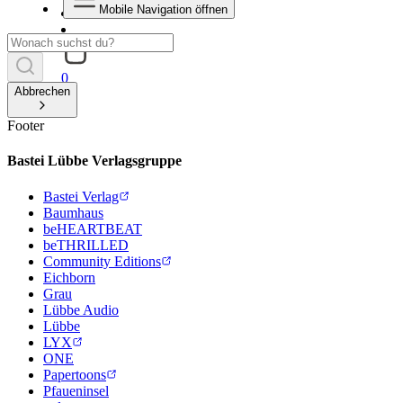
Mobile Navigation öffnen
0
Abbrechen
Footer
Bastei Lübbe Verlagsgruppe
Bastei Verlag
Baumhaus
beHEARTBEAT
beTHRILLED
Community Editions
Eichborn
Grau
Lübbe Audio
Lübbe
LYX
ONE
Papertoons
Pfaueninsel