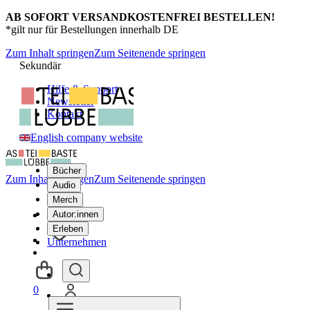
AB SOFORT VERSANDKOSTENFREI BESTELLEN!
*gilt nur für Bestellungen innerhalb DE
Zum Inhalt springen
Zum Seitenende springen
Sekundär
Hilfe & Support
Newsletter
Kontakt
English company website
Bücher
Zum Inhalt springen
Zum Seitenende springen
Audio
Merch
Autor:innen
Erleben
Unternehmen
0