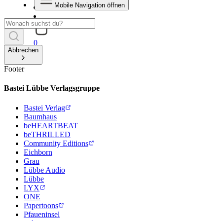
Mobile Navigation öffnen
0
Abbrechen
Footer
Bastei Lübbe Verlagsgruppe
Bastei Verlag
Baumhaus
beHEARTBEAT
beTHRILLED
Community Editions
Eichborn
Grau
Lübbe Audio
Lübbe
LYX
ONE
Papertoons
Pfaueninsel