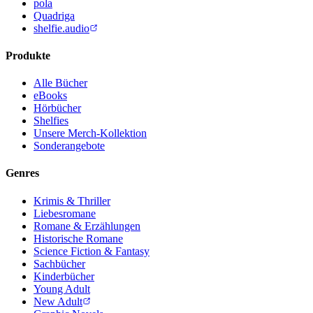
pola
Quadriga
shelfie.audio
Produkte
Alle Bücher
eBooks
Hörbücher
Shelfies
Unsere Merch-Kollektion
Sonderangebote
Genres
Krimis & Thriller
Liebesromane
Romane & Erzählungen
Historische Romane
Science Fiction & Fantasy
Sachbücher
Kinderbücher
Young Adult
New Adult