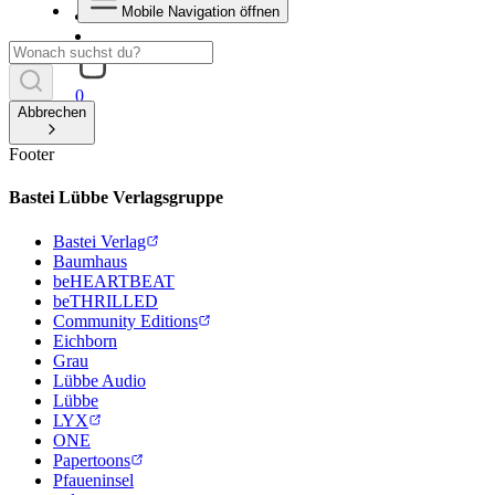
Mobile Navigation öffnen
0
Abbrechen
Footer
Bastei Lübbe Verlagsgruppe
Bastei Verlag
Baumhaus
beHEARTBEAT
beTHRILLED
Community Editions
Eichborn
Grau
Lübbe Audio
Lübbe
LYX
ONE
Papertoons
Pfaueninsel