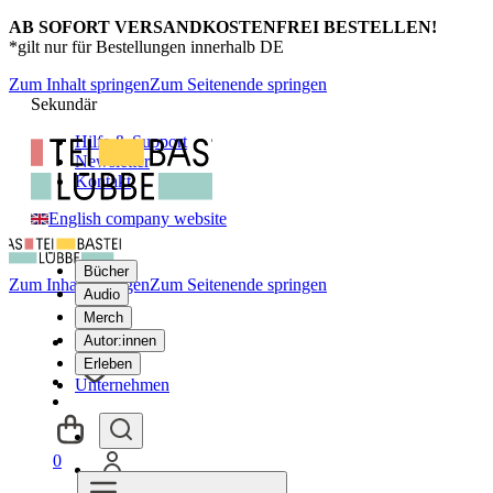
AB SOFORT VERSANDKOSTENFREI BESTELLEN!
*gilt nur für Bestellungen innerhalb DE
Zum Inhalt springen
Zum Seitenende springen
Sekundär
Hilfe & Support
Newsletter
Kontakt
English company website
Bücher
Zum Inhalt springen
Zum Seitenende springen
Audio
Merch
Autor:innen
Erleben
Unternehmen
0