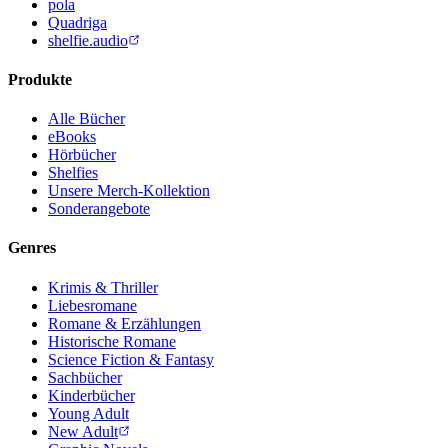
pola
Quadriga
shelfie.audio
Produkte
Alle Bücher
eBooks
Hörbücher
Shelfies
Unsere Merch-Kollektion
Sonderangebote
Genres
Krimis & Thriller
Liebesromane
Romane & Erzählungen
Historische Romane
Science Fiction & Fantasy
Sachbücher
Kinderbücher
Young Adult
New Adult