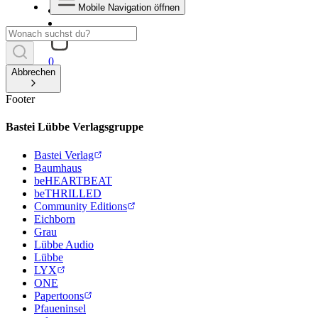
Mobile Navigation öffnen
0
Abbrechen
Footer
Bastei Lübbe Verlagsgruppe
Bastei Verlag
Baumhaus
beHEARTBEAT
beTHRILLED
Community Editions
Eichborn
Grau
Lübbe Audio
Lübbe
LYX
ONE
Papertoons
Pfaueninsel