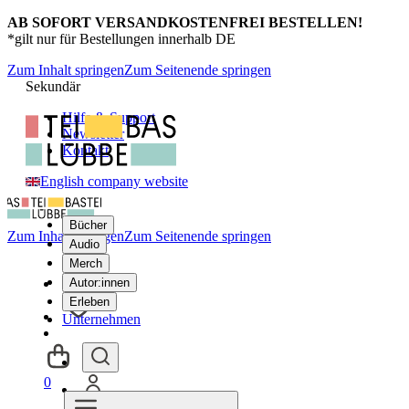
AB SOFORT VERSANDKOSTENFREI BESTELLEN!
*gilt nur für Bestellungen innerhalb DE
Zum Inhalt springen
Zum Seitenende springen
Sekundär
Hilfe & Support
Newsletter
Kontakt
English company website
Bücher
Zum Inhalt springen
Zum Seitenende springen
Audio
Merch
Autor:innen
Erleben
Unternehmen
0