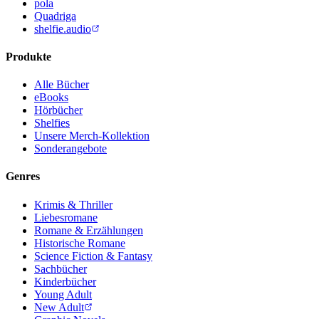
pola
Quadriga
shelfie.audio
Produkte
Alle Bücher
eBooks
Hörbücher
Shelfies
Unsere Merch-Kollektion
Sonderangebote
Genres
Krimis & Thriller
Liebesromane
Romane & Erzählungen
Historische Romane
Science Fiction & Fantasy
Sachbücher
Kinderbücher
Young Adult
New Adult