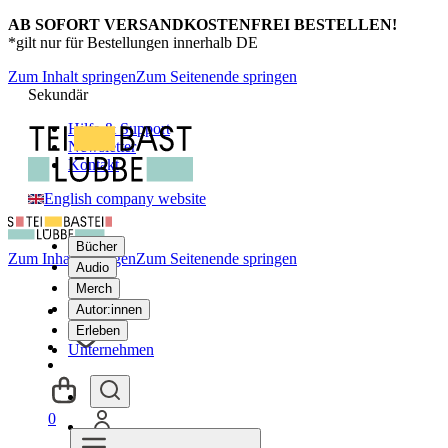
AB SOFORT VERSANDKOSTENFREI BESTELLEN!
*gilt nur für Bestellungen innerhalb DE
Zum Inhalt springen
Zum Seitenende springen
Sekundär
Hilfe & Support
Newsletter
Kontakt
English company website
Bücher
Zum Inhalt springen
Zum Seitenende springen
Audio
Merch
Autor:innen
Erleben
Unternehmen
0