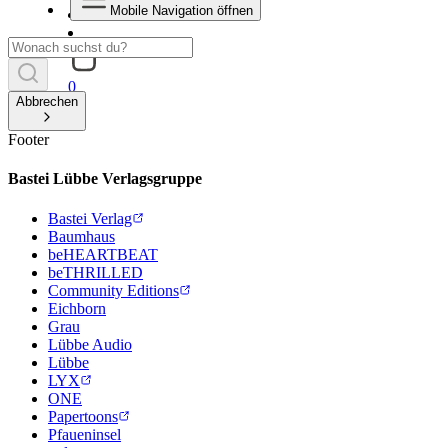
Mobile Navigation öffnen
0
Abbrechen
Footer
Bastei Lübbe Verlagsgruppe
Bastei Verlag
Baumhaus
beHEARTBEAT
beTHRILLED
Community Editions
Eichborn
Grau
Lübbe Audio
Lübbe
LYX
ONE
Papertoons
Pfaueninsel