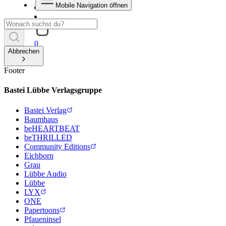
Mobile Navigation öffnen
0
Abbrechen
Footer
Bastei Lübbe Verlagsgruppe
Bastei Verlag
Baumhaus
beHEARTBEAT
beTHRILLED
Community Editions
Eichborn
Grau
Lübbe Audio
Lübbe
LYX
ONE
Papertoons
Pfaueninsel