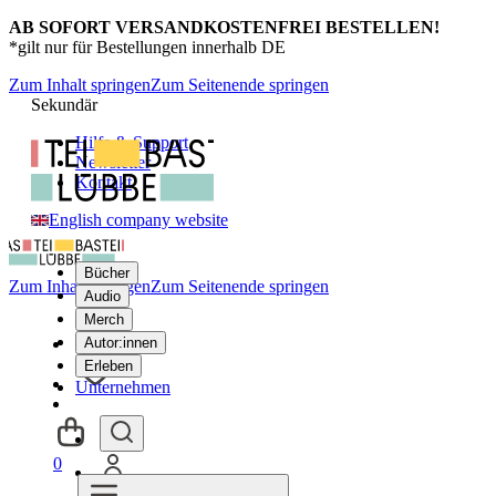
AB SOFORT VERSANDKOSTENFREI BESTELLEN!
*gilt nur für Bestellungen innerhalb DE
Zum Inhalt springen
Zum Seitenende springen
Sekundär
Hilfe & Support
Newsletter
Kontakt
English company website
Bücher
Zum Inhalt springen
Zum Seitenende springen
Audio
Merch
Autor:innen
Erleben
Unternehmen
0