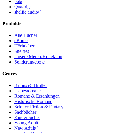
pola
Quadriga
shelfie.audio
Produkte
Alle Bücher
eBooks
Hörbücher
Shelfies
Unsere Merch-Kollektion
Sonderangebote
Genres
Krimis & Thriller
Liebesromane
Romane & Erzählungen
Historische Romane
Science Fiction & Fantasy
Sachbücher
Kinderbücher
Young Adult
New Adult