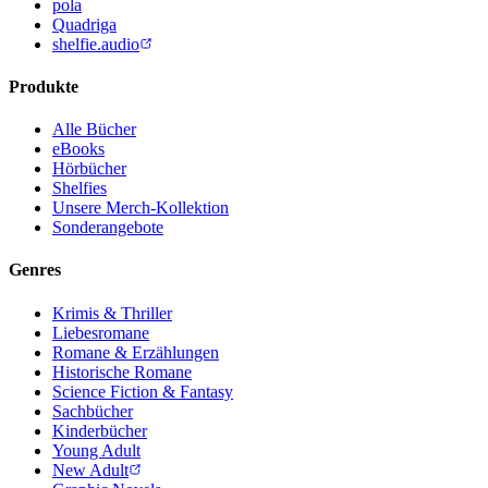
pola
Quadriga
shelfie.audio
Produkte
Alle Bücher
eBooks
Hörbücher
Shelfies
Unsere Merch-Kollektion
Sonderangebote
Genres
Krimis & Thriller
Liebesromane
Romane & Erzählungen
Historische Romane
Science Fiction & Fantasy
Sachbücher
Kinderbücher
Young Adult
New Adult