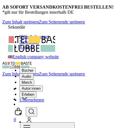
AB SOFORT VERSANDKOSTENFREI BESTELLEN!
*gilt nur für Bestellungen innerhalb DE
Zum Inhalt springen
Zum Seitenende springen
Sekundär
Hilfe & Support
Newsletter
Kontakt
English company website
Bücher
Zum Inhalt springen
Zum Seitenende springen
Audio
Merch
Autor:innen
Erleben
Unternehmen
0