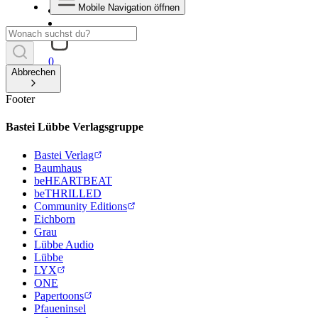
Mobile Navigation öffnen
0
Abbrechen
Footer
Bastei Lübbe Verlagsgruppe
Bastei Verlag
Baumhaus
beHEARTBEAT
beTHRILLED
Community Editions
Eichborn
Grau
Lübbe Audio
Lübbe
LYX
ONE
Papertoons
Pfaueninsel