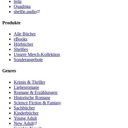
pola
Quadriga
shelfie.audio
Produkte
Alle Bücher
eBooks
Hörbücher
Shelfies
Unsere Merch-Kollektion
Sonderangebote
Genres
Krimis & Thriller
Liebesromane
Romane & Erzählungen
Historische Romane
Science Fiction & Fantasy
Sachbücher
Kinderbücher
Young Adult
New Adult