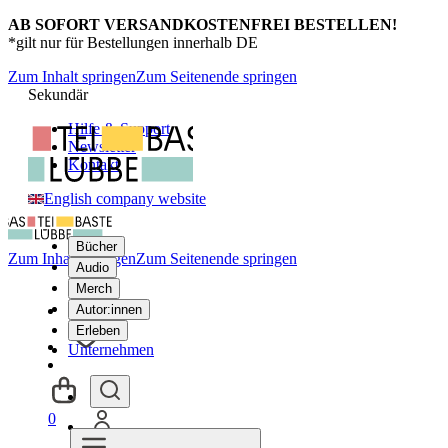
AB SOFORT VERSANDKOSTENFREI BESTELLEN!
*gilt nur für Bestellungen innerhalb DE
Zum Inhalt springen
Zum Seitenende springen
Sekundär
Hilfe & Support
Newsletter
Kontakt
English company website
Bücher
Zum Inhalt springen
Zum Seitenende springen
Audio
Merch
Autor:innen
Erleben
Unternehmen
0