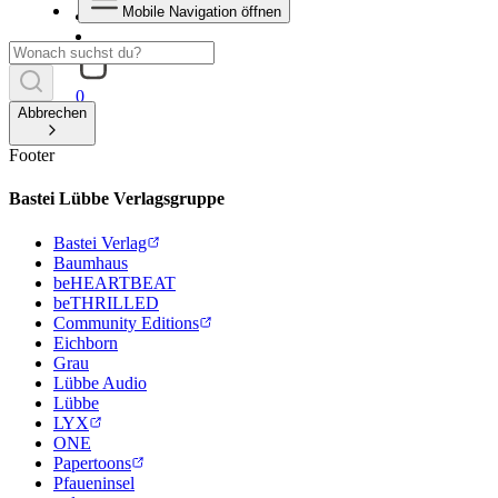
Mobile Navigation öffnen
0
Abbrechen
Footer
Bastei Lübbe Verlagsgruppe
Bastei Verlag
Baumhaus
beHEARTBEAT
beTHRILLED
Community Editions
Eichborn
Grau
Lübbe Audio
Lübbe
LYX
ONE
Papertoons
Pfaueninsel