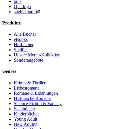
pola
Quadriga
shelfie.audio
Produkte
Alle Bücher
eBooks
Hörbücher
Shelfies
Unsere Merch-Kollektion
Sonderangebote
Genres
Krimis & Thriller
Liebesromane
Romane & Erzählungen
Historische Romane
Science Fiction & Fantasy
Sachbücher
Kinderbücher
Young Adult
New Adult