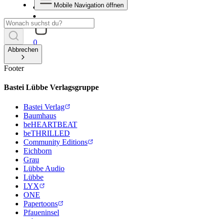
Mobile Navigation öffnen
0
Abbrechen
Footer
Bastei Lübbe Verlagsgruppe
Bastei Verlag
Baumhaus
beHEARTBEAT
beTHRILLED
Community Editions
Eichborn
Grau
Lübbe Audio
Lübbe
LYX
ONE
Papertoons
Pfaueninsel