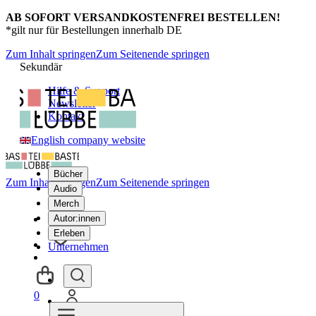
AB SOFORT VERSANDKOSTENFREI BESTELLEN!
*gilt nur für Bestellungen innerhalb DE
Zum Inhalt springen
Zum Seitenende springen
Sekundär
Hilfe & Support
Newsletter
Kontakt
English company website
Bücher
Zum Inhalt springen
Zum Seitenende springen
Audio
Merch
Autor:innen
Erleben
Unternehmen
0