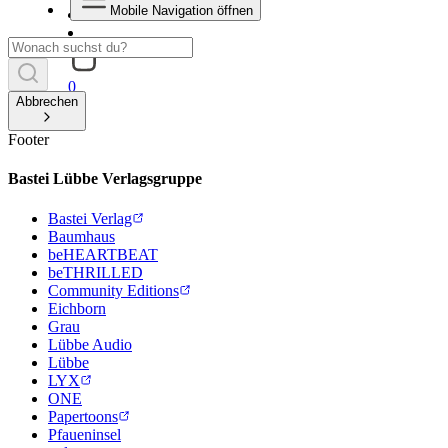
Mobile Navigation öffnen
0
Abbrechen
Footer
Bastei Lübbe Verlagsgruppe
Bastei Verlag
Baumhaus
beHEARTBEAT
beTHRILLED
Community Editions
Eichborn
Grau
Lübbe Audio
Lübbe
LYX
ONE
Papertoons
Pfaueninsel