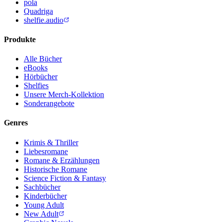
pola
Quadriga
shelfie.audio
Produkte
Alle Bücher
eBooks
Hörbücher
Shelfies
Unsere Merch-Kollektion
Sonderangebote
Genres
Krimis & Thriller
Liebesromane
Romane & Erzählungen
Historische Romane
Science Fiction & Fantasy
Sachbücher
Kinderbücher
Young Adult
New Adult