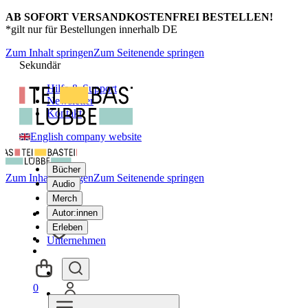
AB SOFORT VERSANDKOSTENFREI BESTELLEN!
*gilt nur für Bestellungen innerhalb DE
Zum Inhalt springen
Zum Seitenende springen
Sekundär
Hilfe & Support
Newsletter
Kontakt
English company website
Bücher
Zum Inhalt springen
Zum Seitenende springen
Audio
Merch
Autor:innen
Erleben
Unternehmen
0