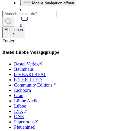
Mobile Navigation öffnen
0
Abbrechen
Footer
Bastei Lübbe Verlagsgruppe
Bastei Verlag
Baumhaus
beHEARTBEAT
beTHRILLED
Community Editions
Eichborn
Grau
Lübbe Audio
Lübbe
LYX
ONE
Papertoons
Pfaueninsel