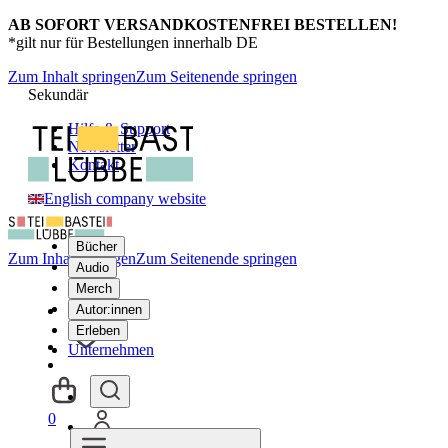
AB SOFORT VERSANDKOSTENFREI BESTELLEN!
*gilt nur für Bestellungen innerhalb DE
Zum Inhalt springen
Zum Seitenende springen
Sekundär
Hilfe & Support
Newsletter
Kontakt
English company website
Bücher
Zum Inhalt springen
Zum Seitenende springen
Audio
Merch
Autor:innen
Erleben
Unternehmen
0