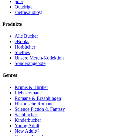
pola
Quadriga
shelfie.audio
Produkte
Alle Bücher
eBooks
Hörbücher
Shelfies
Unsere Merch-Kollektion
Sonderangebote
Genres
Krimis & Thriller
Liebesromane
Romane & Erzählungen
Historische Romane
Science Fiction & Fantasy
Sachbücher
Kinderbücher
Young Adult
New Adult