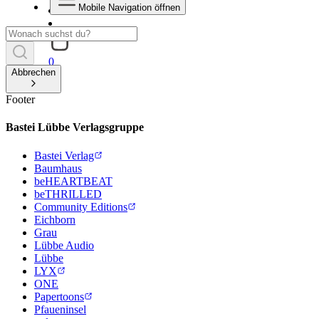
Mobile Navigation öffnen
0
Abbrechen
Footer
Bastei Lübbe Verlagsgruppe
Bastei Verlag
Baumhaus
beHEARTBEAT
beTHRILLED
Community Editions
Eichborn
Grau
Lübbe Audio
Lübbe
LYX
ONE
Papertoons
Pfaueninsel