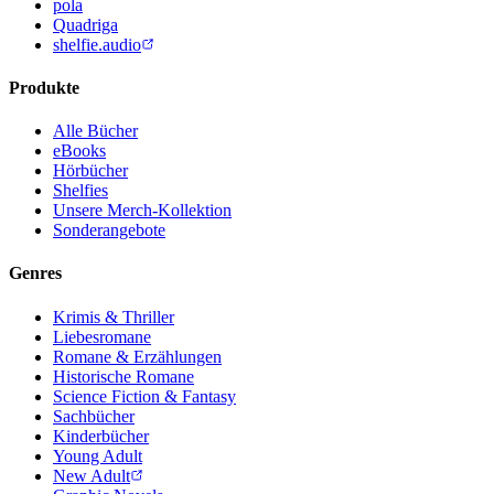
pola
Quadriga
shelfie.audio
Produkte
Alle Bücher
eBooks
Hörbücher
Shelfies
Unsere Merch-Kollektion
Sonderangebote
Genres
Krimis & Thriller
Liebesromane
Romane & Erzählungen
Historische Romane
Science Fiction & Fantasy
Sachbücher
Kinderbücher
Young Adult
New Adult