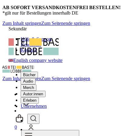
AB SOFORT VERSANDKOSTENFREI BESTELLEN!
*gilt nur für Bestellungen innerhalb DE
Zum Inhalt springen
Zum Seitenende springen
Sekundär
Hilfe & Support
Newsletter
Kontakt
English company website
Bücher
Zum Inhalt springen
Zum Seitenende springen
Audio
Merch
Autor:innen
Erleben
Unternehmen
0