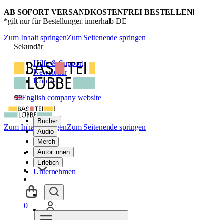
AB SOFORT VERSANDKOSTENFREI BESTELLEN!
*gilt nur für Bestellungen innerhalb DE
Zum Inhalt springen
Zum Seitenende springen
Sekundär
Hilfe & Support
Newsletter
Kontakt
English company website
Bücher
Zum Inhalt springen
Zum Seitenende springen
Audio
Merch
Autor:innen
Erleben
Unternehmen
0