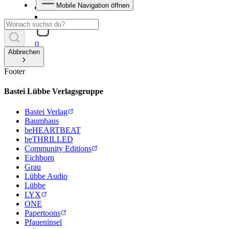
Mobile Navigation öffnen
0
Abbrechen
Footer
Bastei Lübbe Verlagsgruppe
Bastei Verlag
Baumhaus
beHEARTBEAT
beTHRILLED
Community Editions
Eichborn
Grau
Lübbe Audio
Lübbe
LYX
ONE
Papertoons
Pfaueninsel