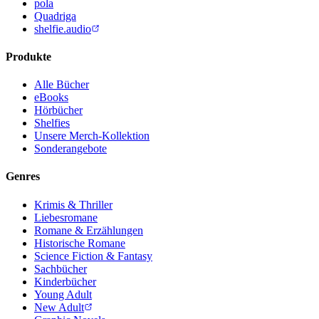
pola
Quadriga
shelfie.audio
Produkte
Alle Bücher
eBooks
Hörbücher
Shelfies
Unsere Merch-Kollektion
Sonderangebote
Genres
Krimis & Thriller
Liebesromane
Romane & Erzählungen
Historische Romane
Science Fiction & Fantasy
Sachbücher
Kinderbücher
Young Adult
New Adult