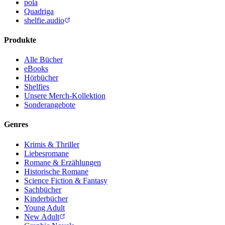
pola
Quadriga
shelfie.audio
Produkte
Alle Bücher
eBooks
Hörbücher
Shelfies
Unsere Merch-Kollektion
Sonderangebote
Genres
Krimis & Thriller
Liebesromane
Romane & Erzählungen
Historische Romane
Science Fiction & Fantasy
Sachbücher
Kinderbücher
Young Adult
New Adult