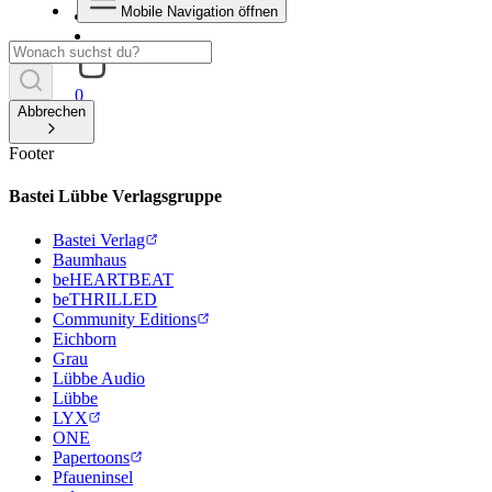
Mobile Navigation öffnen
0
Abbrechen
Footer
Bastei Lübbe Verlagsgruppe
Bastei Verlag
Baumhaus
beHEARTBEAT
beTHRILLED
Community Editions
Eichborn
Grau
Lübbe Audio
Lübbe
LYX
ONE
Papertoons
Pfaueninsel