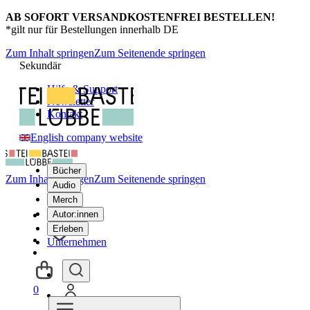
AB SOFORT VERSANDKOSTENFREI BESTELLEN!
*gilt nur für Bestellungen innerhalb DE
Zum Inhalt springen
Zum Seitenende springen
Sekundär
Hilfe & Support
Newsletter
Kontakt
English company website
Bücher
Zum Inhalt springen
Zum Seitenende springen
Audio
Merch
Autor:innen
Erleben
Unternehmen
0