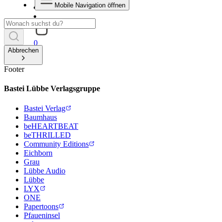
Mobile Navigation öffnen
0
Abbrechen
Footer
Bastei Lübbe Verlagsgruppe
Bastei Verlag
Baumhaus
beHEARTBEAT
beTHRILLED
Community Editions
Eichborn
Grau
Lübbe Audio
Lübbe
LYX
ONE
Papertoons
Pfaueninsel