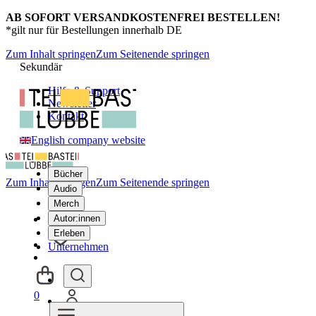
AB SOFORT VERSANDKOSTENFREI BESTELLEN!
*gilt nur für Bestellungen innerhalb DE
Zum Inhalt springen
Zum Seitenende springen
Sekundär
Hilfe & Support
Newsletter
Kontakt
English company website
Bücher
Zum Inhalt springen
Zum Seitenende springen
Audio
Merch
Autor:innen
Erleben
Unternehmen
0