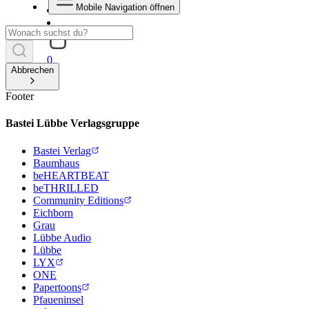
Mobile Navigation öffnen
0
Abbrechen
Footer
Bastei Lübbe Verlagsgruppe
Bastei Verlag
Baumhaus
beHEARTBEAT
beTHRILLED
Community Editions
Eichborn
Grau
Lübbe Audio
Lübbe
LYX
ONE
Papertoons
Pfaueninsel