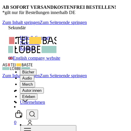
AB SOFORT VERSANDKOSTENFREI BESTELLEN!
*gilt nur für Bestellungen innerhalb DE
Zum Inhalt springen
Zum Seitenende springen
Sekundär
Hilfe & Support
Newsletter
Kontakt
English company website
Bücher
Zum Inhalt springen
Zum Seitenende springen
Audio
Merch
Autor:innen
Erleben
Unternehmen
0