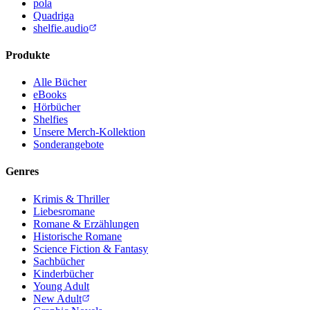
pola
Quadriga
shelfie.audio
Produkte
Alle Bücher
eBooks
Hörbücher
Shelfies
Unsere Merch-Kollektion
Sonderangebote
Genres
Krimis & Thriller
Liebesromane
Romane & Erzählungen
Historische Romane
Science Fiction & Fantasy
Sachbücher
Kinderbücher
Young Adult
New Adult