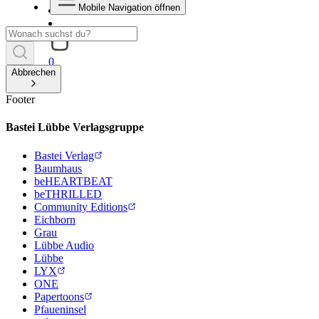
Mobile Navigation öffnen
0
Abbrechen
Footer
Bastei Lübbe Verlagsgruppe
Bastei Verlag
Baumhaus
beHEARTBEAT
beTHRILLED
Community Editions
Eichborn
Grau
Lübbe Audio
Lübbe
LYX
ONE
Papertoons
Pfaueninsel