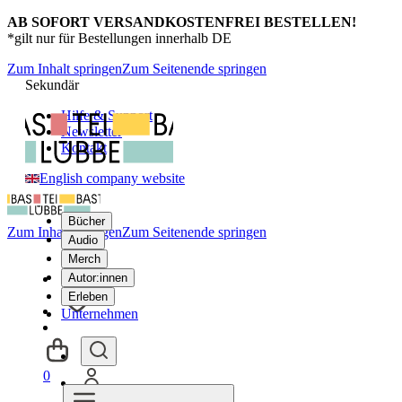
AB SOFORT VERSANDKOSTENFREI BESTELLEN!
*gilt nur für Bestellungen innerhalb DE
Zum Inhalt springen
Zum Seitenende springen
Sekundär
Hilfe & Support
Newsletter
Kontakt
English company website
Bücher
Zum Inhalt springen
Zum Seitenende springen
Audio
Merch
Autor:innen
Erleben
Unternehmen
0