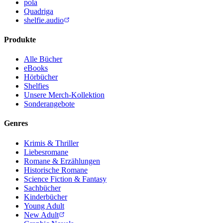
pola
Quadriga
shelfie.audio
Produkte
Alle Bücher
eBooks
Hörbücher
Shelfies
Unsere Merch-Kollektion
Sonderangebote
Genres
Krimis & Thriller
Liebesromane
Romane & Erzählungen
Historische Romane
Science Fiction & Fantasy
Sachbücher
Kinderbücher
Young Adult
New Adult