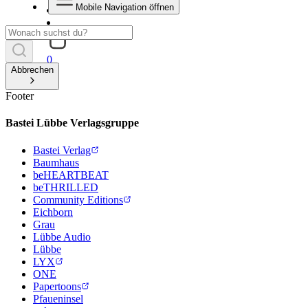
Mobile Navigation öffnen
0
Abbrechen
Footer
Bastei Lübbe Verlagsgruppe
Bastei Verlag
Baumhaus
beHEARTBEAT
beTHRILLED
Community Editions
Eichborn
Grau
Lübbe Audio
Lübbe
LYX
ONE
Papertoons
Pfaueninsel