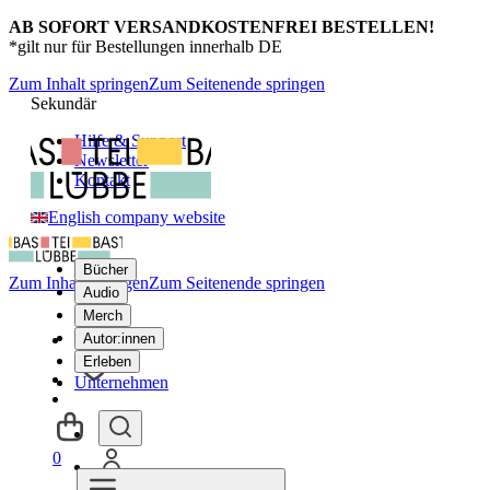
AB SOFORT VERSANDKOSTENFREI BESTELLEN!
*gilt nur für Bestellungen innerhalb DE
Zum Inhalt springen
Zum Seitenende springen
Sekundär
Hilfe & Support
Newsletter
Kontakt
English company website
Bücher
Zum Inhalt springen
Zum Seitenende springen
Audio
Merch
Autor:innen
Erleben
Unternehmen
0