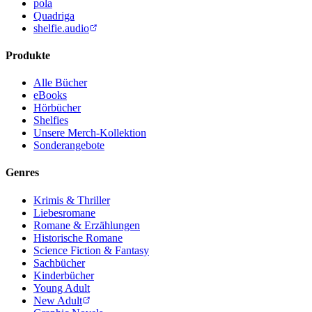
pola
Quadriga
shelfie.audio
Produkte
Alle Bücher
eBooks
Hörbücher
Shelfies
Unsere Merch-Kollektion
Sonderangebote
Genres
Krimis & Thriller
Liebesromane
Romane & Erzählungen
Historische Romane
Science Fiction & Fantasy
Sachbücher
Kinderbücher
Young Adult
New Adult