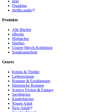
pola
Quadriga
shelfie.audio
Produkte
Alle Bücher
eBooks
Hörbücher
Shelfies
Unsere Merch-Kollektion
Sonderangebote
Genres
Krimis & Thriller
Liebesromane
Romane & Erzählungen
Historische Romane
Science Fiction & Fantasy
Sachbücher
Kinderbücher
Young Adult
New Adult