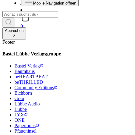
Mobile Navigation öffnen
0
Abbrechen
Footer
Bastei Lübbe Verlagsgruppe
Bastei Verlag
Baumhaus
beHEARTBEAT
beTHRILLED
Community Editions
Eichborn
Grau
Lübbe Audio
Lübbe
LYX
ONE
Papertoons
Pfaueninsel