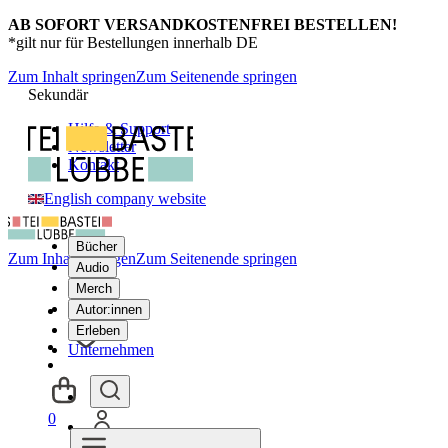
AB SOFORT VERSANDKOSTENFREI BESTELLEN!
*gilt nur für Bestellungen innerhalb DE
Zum Inhalt springen
Zum Seitenende springen
Sekundär
Hilfe & Support
Newsletter
Kontakt
English company website
Bücher
Zum Inhalt springen
Zum Seitenende springen
Audio
Merch
Autor:innen
Erleben
Unternehmen
0