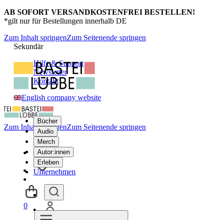
AB SOFORT VERSANDKOSTENFREI BESTELLEN!
*gilt nur für Bestellungen innerhalb DE
Zum Inhalt springen
Zum Seitenende springen
Sekundär
Hilfe & Support
Newsletter
Kontakt
English company website
Bücher
Zum Inhalt springen
Zum Seitenende springen
Audio
Merch
Autor:innen
Erleben
Unternehmen
0