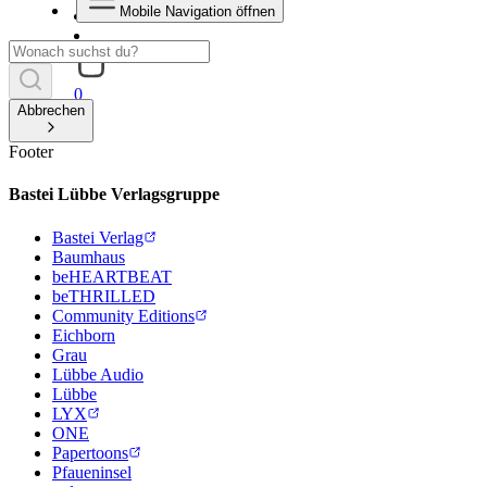
Mobile Navigation öffnen
0
Abbrechen
Footer
Bastei Lübbe Verlagsgruppe
Bastei Verlag
Baumhaus
beHEARTBEAT
beTHRILLED
Community Editions
Eichborn
Grau
Lübbe Audio
Lübbe
LYX
ONE
Papertoons
Pfaueninsel