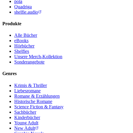
pola
Quadriga
shelfie.audio
Produkte
Alle Bücher
eBooks
Hörbücher
Shelfies
Unsere Merch-Kollektion
Sonderangebote
Genres
Krimis & Thriller
Liebesromane
Romane & Erzählungen
Historische Romane
Science Fiction & Fantasy
Sachbücher
Kinderbücher
Young Adult
New Adult