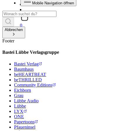
Mobile Navigation öffnen
0
Abbrechen
Footer
Bastei Lübbe Verlagsgruppe
Bastei Verlag
Baumhaus
beHEARTBEAT
beTHRILLED
Community Editions
Eichborn
Grau
Lübbe Audio
Lübbe
LYX
ONE
Papertoons
Pfaueninsel