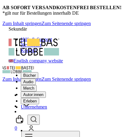
AB SOFORT VERSANDKOSTENFREI BESTELLEN!
*gilt nur für Bestellungen innerhalb DE
Zum Inhalt springen
Zum Seitenende springen
Sekundär
Hilfe & Support
Newsletter
Kontakt
English company website
Bücher
Zum Inhalt springen
Zum Seitenende springen
Audio
Merch
Autor:innen
Erleben
Unternehmen
0