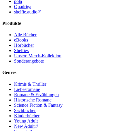
pola
Quadriga
shelfie.audio
Produkte
Alle Bücher
eBooks
Hörbücher
Shelfies
Unsere Merch-Kollektion
Sonderangebote
Genres
Krimis & Thriller
Liebesromane
Romane & Erzählungen
Historische Romane
Science Fiction & Fantasy
Sachbücher
Kinderbücher
Young Adult
New Adult