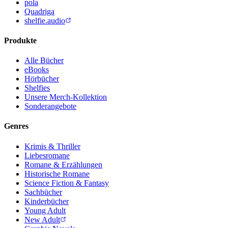
pola
Quadriga
shelfie.audio
Produkte
Alle Bücher
eBooks
Hörbücher
Shelfies
Unsere Merch-Kollektion
Sonderangebote
Genres
Krimis & Thriller
Liebesromane
Romane & Erzählungen
Historische Romane
Science Fiction & Fantasy
Sachbücher
Kinderbücher
Young Adult
New Adult