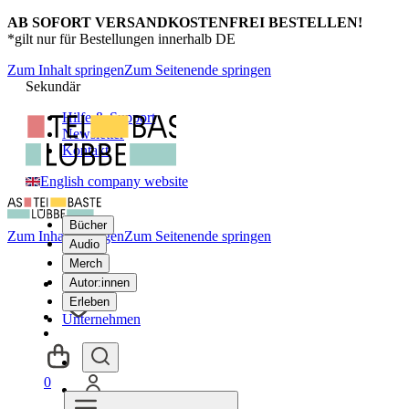
AB SOFORT VERSANDKOSTENFREI BESTELLEN!
*gilt nur für Bestellungen innerhalb DE
Zum Inhalt springen
Zum Seitenende springen
Sekundär
Hilfe & Support
Newsletter
Kontakt
English company website
Bücher
Zum Inhalt springen
Zum Seitenende springen
Audio
Merch
Autor:innen
Erleben
Unternehmen
0