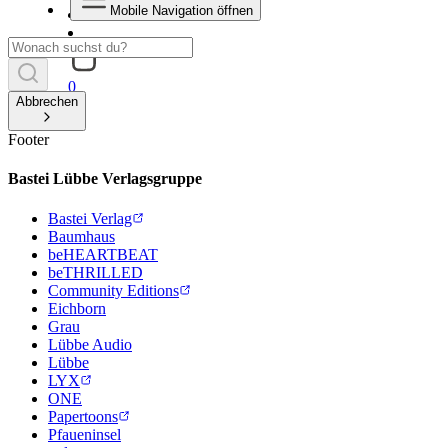
Mobile Navigation öffnen
0
Abbrechen
Footer
Bastei Lübbe Verlagsgruppe
Bastei Verlag
Baumhaus
beHEARTBEAT
beTHRILLED
Community Editions
Eichborn
Grau
Lübbe Audio
Lübbe
LYX
ONE
Papertoons
Pfaueninsel