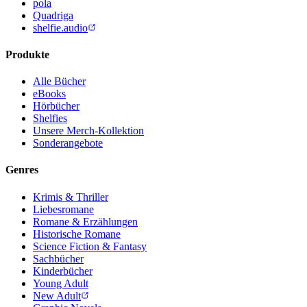
pola
Quadriga
shelfie.audio
Produkte
Alle Bücher
eBooks
Hörbücher
Shelfies
Unsere Merch-Kollektion
Sonderangebote
Genres
Krimis & Thriller
Liebesromane
Romane & Erzählungen
Historische Romane
Science Fiction & Fantasy
Sachbücher
Kinderbücher
Young Adult
New Adult