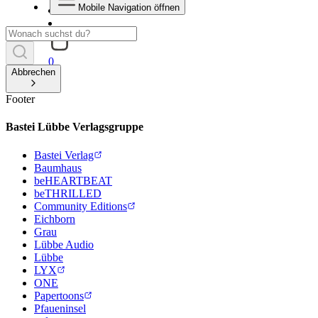
Mobile Navigation öffnen
0
Abbrechen
Footer
Bastei Lübbe Verlagsgruppe
Bastei Verlag
Baumhaus
beHEARTBEAT
beTHRILLED
Community Editions
Eichborn
Grau
Lübbe Audio
Lübbe
LYX
ONE
Papertoons
Pfaueninsel