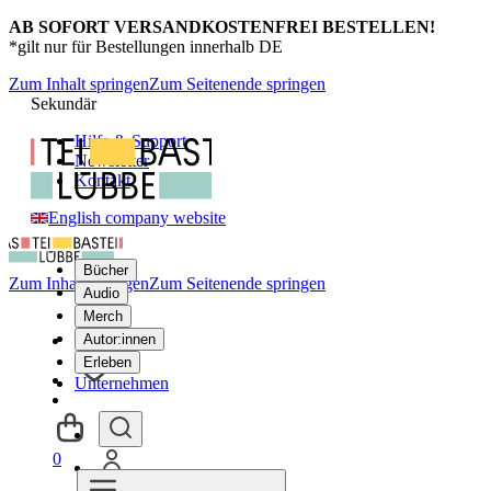
AB SOFORT VERSANDKOSTENFREI BESTELLEN!
*gilt nur für Bestellungen innerhalb DE
Zum Inhalt springen
Zum Seitenende springen
Sekundär
Hilfe & Support
Newsletter
Kontakt
English company website
Bücher
Zum Inhalt springen
Zum Seitenende springen
Audio
Merch
Autor:innen
Erleben
Unternehmen
0