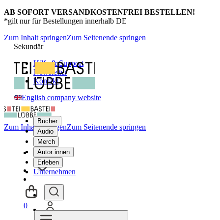
AB SOFORT VERSANDKOSTENFREI BESTELLEN!
*gilt nur für Bestellungen innerhalb DE
Zum Inhalt springen
Zum Seitenende springen
Sekundär
Hilfe & Support
Newsletter
Kontakt
English company website
Bücher
Zum Inhalt springen
Zum Seitenende springen
Audio
Merch
Autor:innen
Erleben
Unternehmen
0