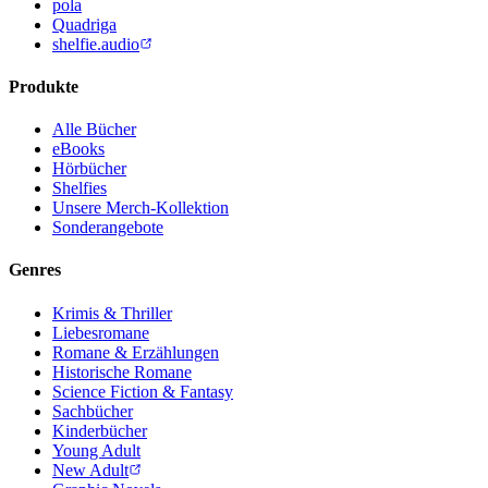
pola
Quadriga
shelfie.audio
Produkte
Alle Bücher
eBooks
Hörbücher
Shelfies
Unsere Merch-Kollektion
Sonderangebote
Genres
Krimis & Thriller
Liebesromane
Romane & Erzählungen
Historische Romane
Science Fiction & Fantasy
Sachbücher
Kinderbücher
Young Adult
New Adult