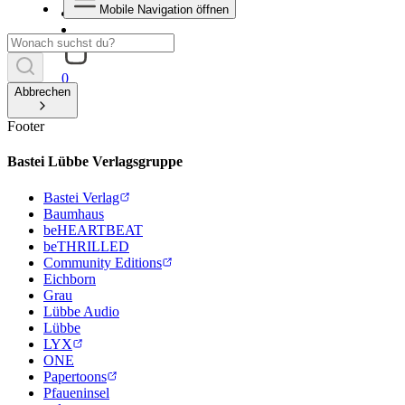
Mobile Navigation öffnen
0
Abbrechen
Footer
Bastei Lübbe Verlagsgruppe
Bastei Verlag
Baumhaus
beHEARTBEAT
beTHRILLED
Community Editions
Eichborn
Grau
Lübbe Audio
Lübbe
LYX
ONE
Papertoons
Pfaueninsel