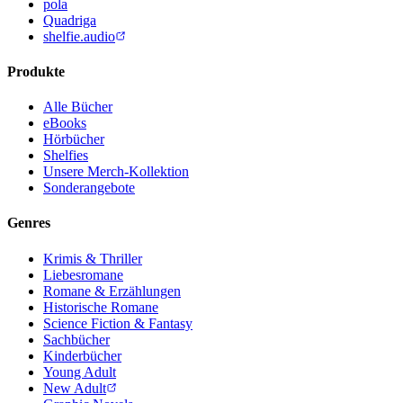
pola
Quadriga
shelfie.audio
Produkte
Alle Bücher
eBooks
Hörbücher
Shelfies
Unsere Merch-Kollektion
Sonderangebote
Genres
Krimis & Thriller
Liebesromane
Romane & Erzählungen
Historische Romane
Science Fiction & Fantasy
Sachbücher
Kinderbücher
Young Adult
New Adult