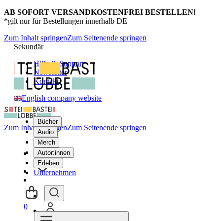
AB SOFORT VERSANDKOSTENFREI BESTELLEN!
*gilt nur für Bestellungen innerhalb DE
Zum Inhalt springen
Zum Seitenende springen
Sekundär
Hilfe & Support
Newsletter
Kontakt
English company website
Bücher
Zum Inhalt springen
Zum Seitenende springen
Audio
Merch
Autor:innen
Erleben
Unternehmen
0