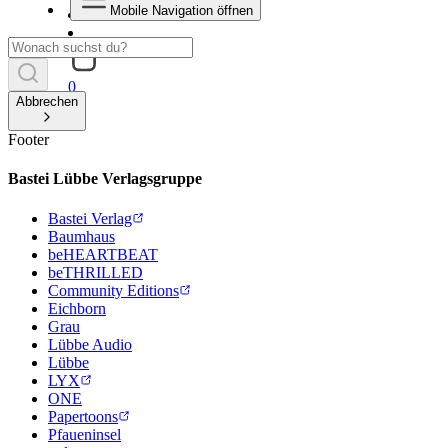
Mobile Navigation öffnen
0
Abbrechen
Footer
Bastei Lübbe Verlagsgruppe
Bastei Verlag
Baumhaus
beHEARTBEAT
beTHRILLED
Community Editions
Eichborn
Grau
Lübbe Audio
Lübbe
LYX
ONE
Papertoons
Pfaueninsel