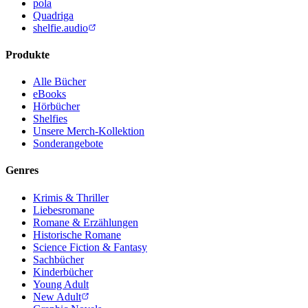
pola
Quadriga
shelfie.audio
Produkte
Alle Bücher
eBooks
Hörbücher
Shelfies
Unsere Merch-Kollektion
Sonderangebote
Genres
Krimis & Thriller
Liebesromane
Romane & Erzählungen
Historische Romane
Science Fiction & Fantasy
Sachbücher
Kinderbücher
Young Adult
New Adult