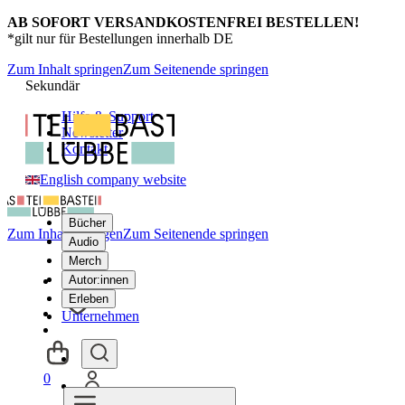
AB SOFORT VERSANDKOSTENFREI BESTELLEN!
*gilt nur für Bestellungen innerhalb DE
Zum Inhalt springen
Zum Seitenende springen
Sekundär
Hilfe & Support
Newsletter
Kontakt
English company website
Bücher
Zum Inhalt springen
Zum Seitenende springen
Audio
Merch
Autor:innen
Erleben
Unternehmen
0