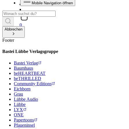
Mobile Navigation öffnen
0
Abbrechen
Footer
Bastei Lübbe Verlagsgruppe
Bastei Verlag
Baumhaus
beHEARTBEAT
beTHRILLED
Community Editions
Eichborn
Grau
Lübbe Audio
Lübbe
LYX
ONE
Papertoons
Pfaueninsel