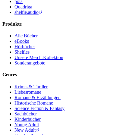
pola
Quadriga
shelfie.audio
Produkte
Alle Bücher
eBooks
Hörbücher
Shelfies
Unsere Merch-Kollektion
Sonderangebote
Genres
Krimis & Thriller
Liebesromane
Romane & Erzählungen
Historische Romane
Science Fiction & Fantasy
Sachbücher
Kinderbücher
Young Adult
New Adult