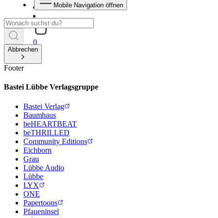
Mobile Navigation öffnen
0
Abbrechen
Footer
Bastei Lübbe Verlagsgruppe
Bastei Verlag
Baumhaus
beHEARTBEAT
beTHRILLED
Community Editions
Eichborn
Grau
Lübbe Audio
Lübbe
LYX
ONE
Papertoons
Pfaueninsel