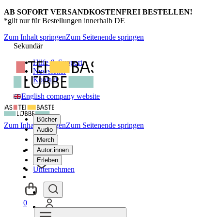
AB SOFORT VERSANDKOSTENFREI BESTELLEN!
*gilt nur für Bestellungen innerhalb DE
Zum Inhalt springen
Zum Seitenende springen
Sekundär
Hilfe & Support
Newsletter
Kontakt
English company website
Bücher
Zum Inhalt springen
Zum Seitenende springen
Audio
Merch
Autor:innen
Erleben
Unternehmen
0