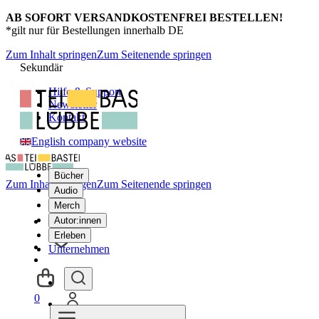
AB SOFORT VERSANDKOSTENFREI BESTELLEN!
*gilt nur für Bestellungen innerhalb DE
Zum Inhalt springen
Zum Seitenende springen
Sekundär
Hilfe & Support
Newsletter
Kontakt
English company website
Bücher
Zum Inhalt springen
Zum Seitenende springen
Audio
Merch
Autor:innen
Erleben
Unternehmen
0