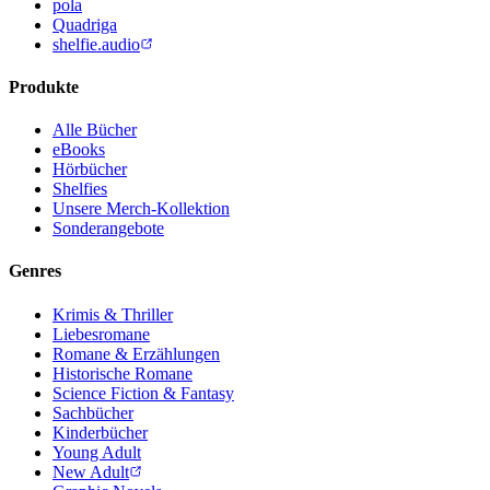
pola
Quadriga
shelfie.audio
Produkte
Alle Bücher
eBooks
Hörbücher
Shelfies
Unsere Merch-Kollektion
Sonderangebote
Genres
Krimis & Thriller
Liebesromane
Romane & Erzählungen
Historische Romane
Science Fiction & Fantasy
Sachbücher
Kinderbücher
Young Adult
New Adult