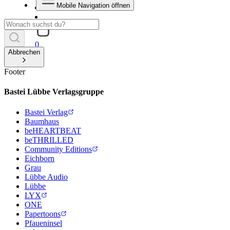
Mobile Navigation öffnen
0
Abbrechen
Footer
Bastei Lübbe Verlagsgruppe
Bastei Verlag
Baumhaus
beHEARTBEAT
beTHRILLED
Community Editions
Eichborn
Grau
Lübbe Audio
Lübbe
LYX
ONE
Papertoons
Pfaueninsel