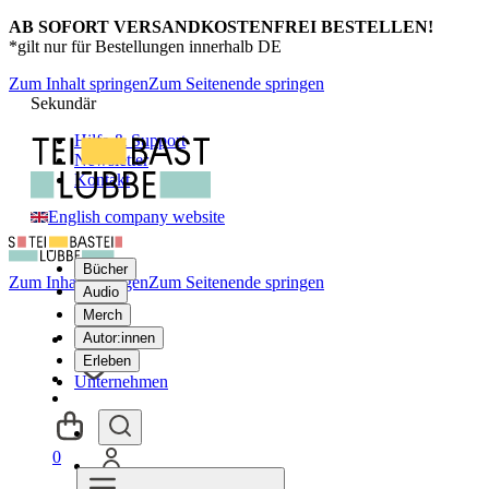
AB SOFORT VERSANDKOSTENFREI BESTELLEN!
*gilt nur für Bestellungen innerhalb DE
Zum Inhalt springen
Zum Seitenende springen
Sekundär
Hilfe & Support
Newsletter
Kontakt
English company website
Bücher
Zum Inhalt springen
Zum Seitenende springen
Audio
Merch
Autor:innen
Erleben
Unternehmen
0