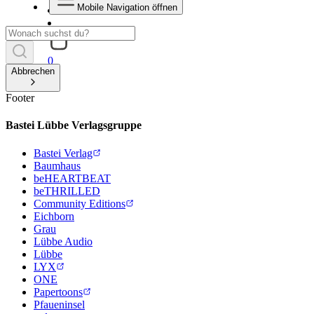
Mobile Navigation öffnen
0
Abbrechen
Footer
Bastei Lübbe Verlagsgruppe
Bastei Verlag
Baumhaus
beHEARTBEAT
beTHRILLED
Community Editions
Eichborn
Grau
Lübbe Audio
Lübbe
LYX
ONE
Papertoons
Pfaueninsel