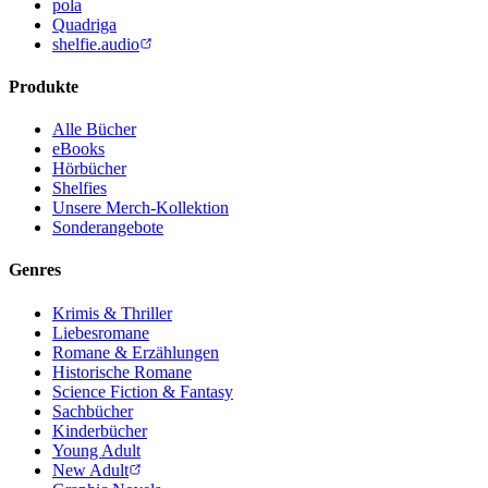
pola
Quadriga
shelfie.audio
Produkte
Alle Bücher
eBooks
Hörbücher
Shelfies
Unsere Merch-Kollektion
Sonderangebote
Genres
Krimis & Thriller
Liebesromane
Romane & Erzählungen
Historische Romane
Science Fiction & Fantasy
Sachbücher
Kinderbücher
Young Adult
New Adult